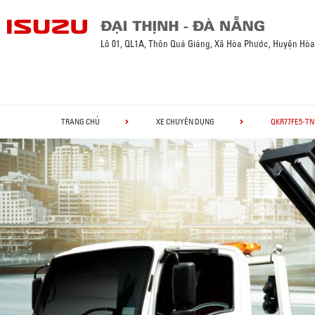
Lô 01, QL1A, Thôn Quá Giáng, Xã Hòa Phước, Huyện Hò
TRANG CHỦ
XE CHUYÊN DỤNG
QKR77FE5-TNNI