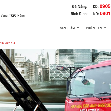
0905
Đà Nẵng:
KD:
0901
Bình Định:
KD:
a Vang, TP.Đà Nẵng
SẢN PHẨM
PHIÊN BẢN
S 130 (4 X 2)