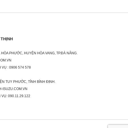
 THỊNH
XÃ HÒA PHƯỚC, HUYỆN HÒA VANG, TP.ĐÀ NẴNG.
COM.VN
 VỤ : 0906 574 578
ỆN TUY PHƯỚC, TỈNH BÌNH ĐỊNH.
H-ISUZU.COM.VN
 VỤ: 090.11.29.122