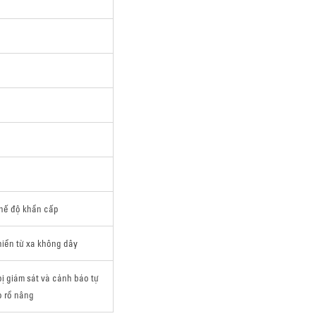
chế độ khẩn cấp
hiển từ xa không dây
bị giám sát và cảnh báo tự
o rổ nâng