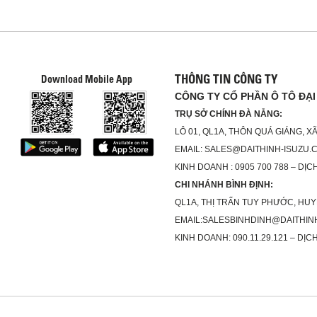
THÔNG TIN CÔNG TY
Download Mobile App
CÔNG TY CỔ PHẦN Ô TÔ ĐẠI
TRỤ SỞ CHÍNH ĐÀ NẴNG:
LÔ 01, QL1A, THÔN QUÁ GIÁNG, 
EMAIL: SALES@DAITHINH-ISUZU.
KINH DOANH : 0905 700 788 – DỊCH
CHI NHÁNH BÌNH ĐỊNH:
QL1A, THỊ TRẤN TUY PHƯỚC, HUY
EMAIL:SALESBINHDINH@DAITHIN
KINH DOANH: 090.11.29.121 – DỊCH