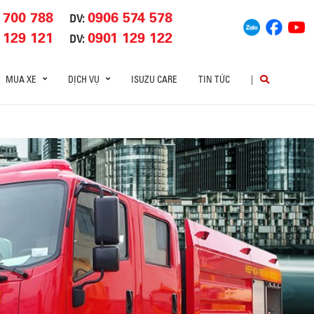
 700 788
0906 574 578
DV:
 129 121
0901 129 122
DV:
MUA XE
DỊCH VỤ
ISUZU CARE
TIN TỨC
|