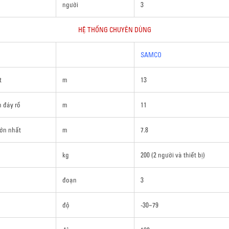
người
3
HỆ THỐNG CHUYÊN DÙNG
SAMCO
t
m
13
n đáy rổ
m
11
lớn nhất
m
7.8
kg
200 (2 người và thiết bị)
đoạn
3
độ
-30~79