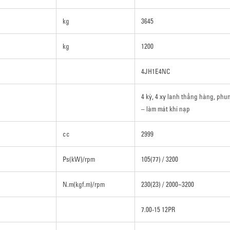
kg
3645
kg
1200
4JH1E4NC
4 kỳ, 4 xy lanh thẳng hàng, phun
– làm mát khí nạp
cc
2999
Ps(kW)/rpm
105(77) / 3200
N.m(kgf.m)/rpm
230(23) / 2000~3200
7.00-15 12PR