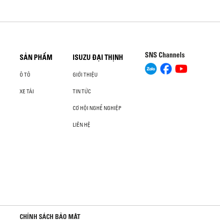
SNS Channels
SẢN PHẨM
ISUZU ĐẠI THỊNH
Ô TÔ
GIỚI THIỆU
XE TẢI
TIN TỨC
CƠ HỘI NGHỀ NGHIỆP
LIÊN HỆ
CHÍNH SÁCH BẢO MẬT