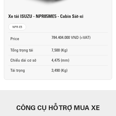
Xe tải ISUZU - NPR85ME5 - Cabin Sát-xi
NPR-E5
784.404.000 VND (+VAT)
Price
Tổng trọng tải
7,500 (Kg)
Chiều dài cơ sở
4,475 (mm)
Tải trọng
3,490 (Kg)
CÔNG CỤ HỖ TRỢ MUA XE