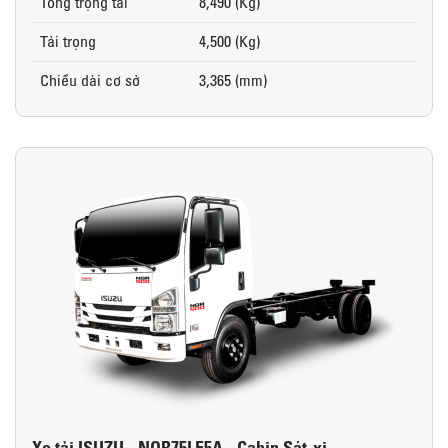
Tổng trọng tải
8,490 (Kg)
Tải trọng
4,500 (Kg)
Chiều dài cơ sở
3,365 (mm)
Xe tải ISUZU - NQR75LE5A - Cabin Sát-xi