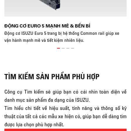
ĐỘNG CƠ EURO 5 MẠNH MẼ & BỀN BỈ
K
Động cơ ISUZU Euro 5 trang bị hệ thống Common rail giúp xe
Kh
vận hành mạnh mẽ và tiết kiệm nhiên liệu.
kh
TÌM KIẾM SẢN PHẨM PHÙ HỢP
Công cụ Tìm kiếm sẽ giúp bạn có cái nhìn toàn diện về
danh mục sản phẩm đa dạng của ISUZU.
Tìm hiểu chi tiết về hiệu suất, tính năng và thông số kỹ
thuật của tất cả các mẫu xe hiện có, giúp bạn dễ dàng tìm
được lựa chọn phù hợp nhất.