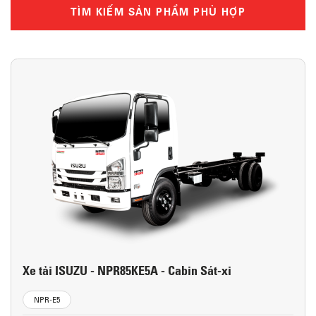
TÌM KIẾM SẢN PHẨM PHÙ HỢP
Xe tải ISUZU - NPR85KE5A - Cabin Sát-xi
NPR-E5