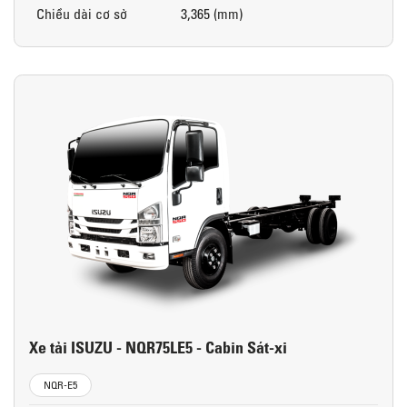
Chiều dài cơ sở
3,365 (mm)
Xe tải ISUZU - NQR75LE5 - Cabin Sát-xi
NQR-E5