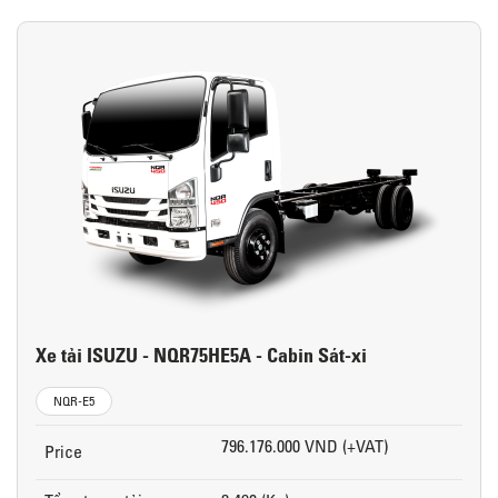
Xe tải ISUZU - NQR75HE5A - Cabin Sát-xi
NQR-E5
796.176.000 VND (+VAT)
Price