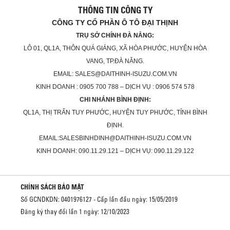
THÔNG TIN CÔNG TY
CÔNG TY CỔ PHẦN Ô TÔ ĐẠI THỊNH
TRỤ SỞ CHÍNH ĐÀ NẴNG:
LÔ 01, QL1A, THÔN QUÁ GIÁNG, XÃ HÒA PHƯỚC, HUYỆN HÒA
VANG, TP.ĐÀ NẴNG.
EMAIL: SALES@DAITHINH-ISUZU.COM.VN
KINH DOANH : 0905 700 788 – DỊCH VỤ : 0906 574 578
CHI NHÁNH BÌNH ĐỊNH:
QL1A, THỊ TRẤN TUY PHƯỚC, HUYỆN TUY PHƯỚC, TỈNH BÌNH
ĐỊNH.
EMAIL:SALESBINHDINH@DAITHINH-ISUZU.COM.VN
KINH DOANH: 090.11.29.121 – DỊCH VỤ: 090.11.29.122
CHÍNH SÁCH BẢO MẬT
Số GCNDKDN: 0401976127 - Cấp lần đầu ngày: 15/05/2019
Đăng ký thay đổi lần 1 ngày: 12/10/2023