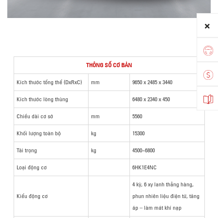
THÔNG SỐ CƠ BẢN
Kích thước tổng thể (DxRxC)
mm
9650 x 2485 x 3440
Kích thước lòng thùng
6480 x 2340 x 450
Chiều dài cơ sở
mm
5560
Khối lượng toàn bộ
kg
15300
Tải trọng
kg
4500~6800
Loại động cơ
6HK1E4NC
4 kỳ, 6 xy lanh thẳng hàng,
Kiểu động cơ
phun nhiên liệu điện tử, tăng
áp – làm mát khí nạp