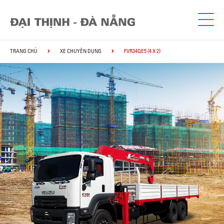
TRANG CHỦ
XE CHUYÊN DỤNG
FVR34QE5 (4 X 2)