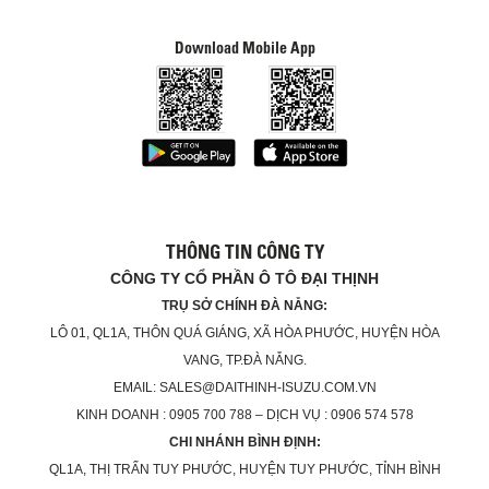
Download Mobile App
THÔNG TIN CÔNG TY
CÔNG TY CỔ PHẦN Ô TÔ ĐẠI THỊNH
TRỤ SỞ CHÍNH ĐÀ NẴNG:
LÔ 01, QL1A, THÔN QUÁ GIÁNG, XÃ HÒA PHƯỚC, HUYỆN HÒA
VANG, TP.ĐÀ NẴNG.
EMAIL: SALES@DAITHINH-ISUZU.COM.VN
KINH DOANH : 0905 700 788 – DỊCH VỤ : 0906 574 578
CHI NHÁNH BÌNH ĐỊNH:
QL1A, THỊ TRẤN TUY PHƯỚC, HUYỆN TUY PHƯỚC, TỈNH BÌNH