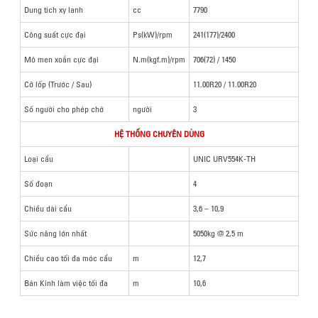
Dung tích xy lanh
cc
7790
Công suất cực đại
Ps(kW)/rpm
241(177)/2400
Mô men xoắn cực đại
N.m(kgf.m)/rpm
706(72) / 1450
Cỡ lốp (Trước / Sau)
11.00R20 / 11.00R20
Số người cho phép chở
người
3
HỆ THỐNG CHUYÊN DÙNG
Loại cẩu
UNIC URV554K-TH
Số đoạn
4
Chiều dài cẩu
3,6 – 10,9
Sức nâng lớn nhất
5050kg @ 2,5 m
Chiều cao tối đa móc cẩu
m
12,7
Bán Kính làm việc tối đa
m
10,6