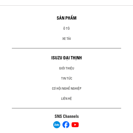
SẢN PHẨM
Ô TÔ
XE TẢI
ISUZU ĐẠI THỊNH
GIỚI THIỆU
TIN TỨC
CƠ HỘI NGHỀ NGHIỆP
LIÊN HỆ
SNS Channels