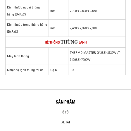
Kích thước ngoài thùng
mm
7,700 x 2,500 x 2,550
hàng (DxRxC)
Kích thước trong thùng hàng
mm
7,450 x 2,320 x 2,310
(DxRxC)
THÙNG
HỆ THỐNG
LẠNH
THERMO MASTER G42SE (8139W)/T-
Máy lạnh thùng
5100SE (7500W)
Nhiệt độ lạnh thùng tối đa
Độ C
-18
SẢN PHẨM
Ô TÔ
XE TẢI