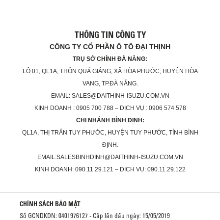
THÔNG TIN CÔNG TY
CÔNG TY CỔ PHẦN Ô TÔ ĐẠI THỊNH
TRỤ SỞ CHÍNH ĐÀ NẴNG:
LÔ 01, QL1A, THÔN QUÁ GIÁNG, XÃ HÒA PHƯỚC, HUYỆN HÒA
VANG, TP.ĐÀ NẴNG.
EMAIL: SALES@DAITHINH-ISUZU.COM.VN
KINH DOANH : 0905 700 788 – DỊCH VỤ : 0906 574 578
CHI NHÁNH BÌNH ĐỊNH:
QL1A, THỊ TRẤN TUY PHƯỚC, HUYỆN TUY PHƯỚC, TỈNH BÌNH
ĐỊNH.
EMAIL:SALESBINHDINH@DAITHINH-ISUZU.COM.VN
KINH DOANH: 090.11.29.121 – DỊCH VỤ: 090.11.29.122
CHÍNH SÁCH BẢO MẬT
Số GCNDKDN: 0401976127 - Cấp lần đầu ngày: 15/05/2019