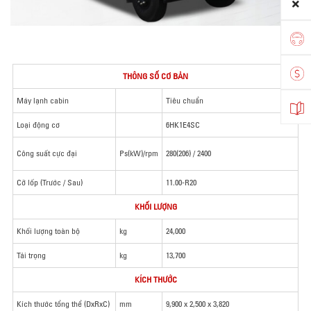
THÔNG SỐ CƠ BẢN
Máy lạnh cabin
Tiêu chuẩn
Loại động cơ
6HK1E4SC
Công suất cực đại
Ps(kW)/rpm
280(206) / 2400
Cỡ lốp (Trước / Sau)
11.00-R20
KHỐI LƯỢNG
Khối lượng toàn bộ
kg
24,000
Tải trọng
kg
13,700
KÍCH THƯỚC
Kích thước tổng thể (DxRxC)
mm
9,900 x 2,500 x 3,820