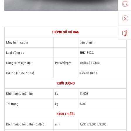
THÔNG SỐ CƠ BẢN
Máy lạnh cabin
tiêu chuẩn
Loại động cơ
4HK1E4CC
Công suất cực đại
Ps(kW)/rpm
190(140) / 2,600
Cỡ lốp (Trước / Sau)
8.25-16 18PR
KHỐI LƯỢNG
Khối lượng toàn bộ
kg
11,000
Tải trọng
kg
6,200
KÍCH THƯỚC
Kích thước tổng thể (DxRxC)
mm
7,730 x 2,300 x 3,380