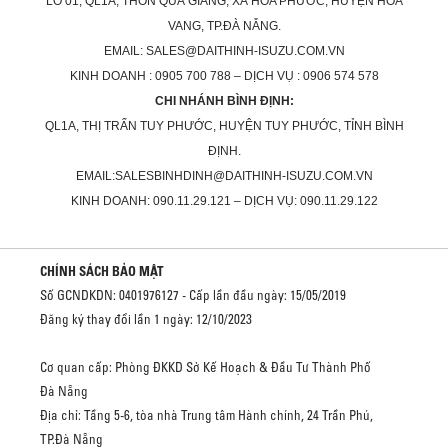
LÔ 01, QL1A, THÔN QUÁ GIÁNG, XÃ HÒA PHƯỚC, HUYỆN HÒA
VANG, TP.ĐÀ NẴNG.
EMAIL: SALES@DAITHINH-ISUZU.COM.VN
KINH DOANH : 0905 700 788 – DỊCH VỤ : 0906 574 578
CHI NHÁNH BÌNH ĐỊNH:
QL1A, THỊ TRẤN TUY PHƯỚC, HUYỆN TUY PHƯỚC, TỈNH BÌNH
ĐỊNH.
EMAIL:SALESBINHDINH@DAITHINH-ISUZU.COM.VN
KINH DOANH: 090.11.29.121 – DỊCH VỤ: 090.11.29.122
CHÍNH SÁCH BẢO MẬT
Số GCNDKDN: 0401976127 - Cấp lần đầu ngày: 15/05/2019
Đăng ký thay đổi lần 1 ngày: 12/10/2023
Cơ quan cấp: Phòng ĐKKD Sở Kế Hoạch & Đầu Tư Thành Phố
Đà Nẵng
Địa chỉ: Tầng 5-6, tòa nhà Trung tâm Hành chính, 24 Trần Phú,
TP.Đà Nẵng