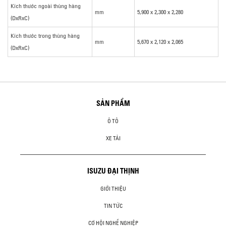
Kích thước ngoài thùng hàng
mm
5,900 x 2,300 x 2,280
(DxRxC)
Kích thước trong thùng hàng
mm
5,670 x 2,120 x 2,065
(DxRxC)
SẢN PHẨM
Ô TÔ
XE TẢI
ISUZU ĐẠI THỊNH
GIỚI THIỆU
TIN TỨC
CƠ HỘI NGHỀ NGHIỆP