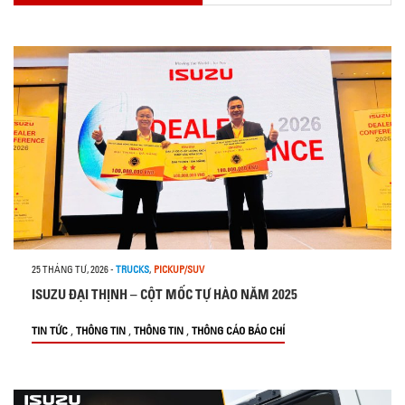
25 THÁNG TƯ, 2026
-
TRUCKS
,
PICKUP/SUV
ISUZU ĐẠI THỊNH – CỘT MỐC TỰ HÀO NĂM 2025
,
,
,
TIN TỨC
THÔNG TIN
THÔNG TIN
THÔNG CÁO BÁO CHÍ