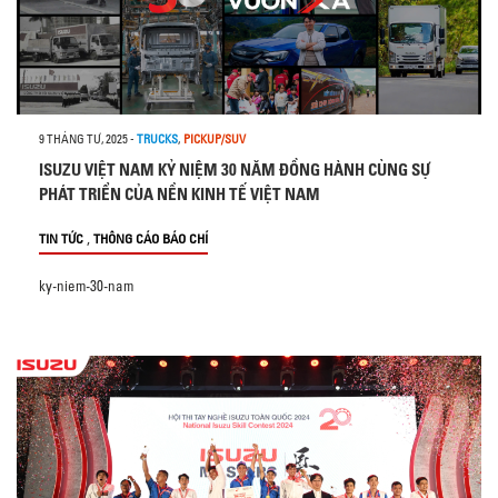
9 THÁNG TƯ, 2025
-
TRUCKS
,
PICKUP/SUV
ISUZU VIỆT NAM KỶ NIỆM 30 NĂM ĐỒNG HÀNH CÙNG SỰ
PHÁT TRIỂN CỦA NỀN KINH TẾ VIỆT NAM
,
TIN TỨC
THÔNG CÁO BÁO CHÍ
ky-niem-30-nam