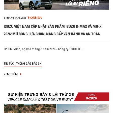
3 THÁNG TÁM, 2026
-
PICKUP/SUV
ISUZU VIỆT NAM CẬP NHẬT SẢN PHẨM ISUZU D-MAX VÀ MU-X
2026: MỞ RỘNG LỰA CHỌN, NÂNG CẤP VẬN HÀNH VÀ AN TOÀN
Hồ Chí Minh, ngày 3 tháng 8 năm 2026 - Công ty TNHH Ô…
,
TIN TỨC
THÔNG CÁO BÁO CHÍ
XEM THÊM