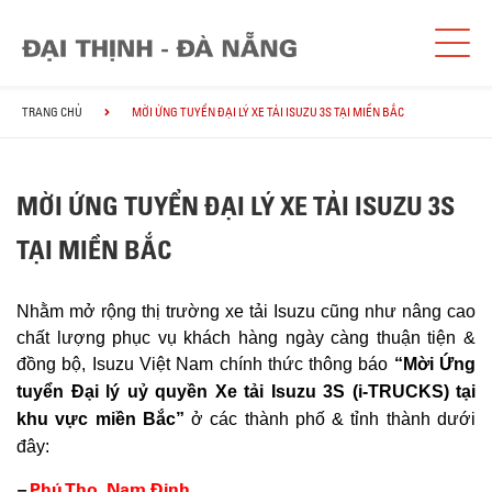
TRANG CHỦ
MỜI ỨNG TUYỂN ĐẠI LÝ XE TẢI ISUZU 3S TẠI MIỀN BẮC
MỜI ỨNG TUYỂN ĐẠI LÝ XE TẢI ISUZU 3S
TẠI MIỀN BẮC
Nhằm mở rộng thị trường xe tải Isuzu cũng như nâng cao
chất lượng phục vụ khách hàng ngày càng thuận tiện &
đồng bộ, Isuzu Việt Nam chính thức thông báo
“Mời Ứng
tuyển Đại lý uỷ quyền Xe tải Isuzu 3S (i-TRUCKS) tại
khu vực miền Bắc”
ở các thành phố & tỉnh thành dưới
đây:
–
Phú Thọ, Nam Định