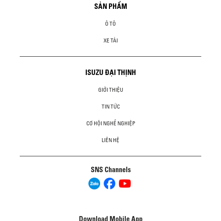
SẢN PHẨM
Ô TÔ
XE TẢI
ISUZU ĐẠI THỊNH
GIỚI THIỆU
TIN TỨC
CƠ HỘI NGHỀ NGHIỆP
LIÊN HỆ
SNS Channels
Download Mobile App