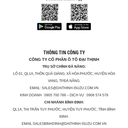
THÔNG TIN CÔNG TY
CÔNG TY CỔ PHẦN Ô TÔ ĐẠI THỊNH
TRỤ SỞ CHÍNH ĐÀ NẴNG:
LÔ 01, QL1A, THÔN QUÁ GIÁNG, XÃ HÒA PHƯỚC, HUYỆN HÒA
VANG, TP.ĐÀ NẴNG.
EMAIL: SALES@DAITHINH-ISUZU.COM.VN
KINH DOANH : 0905 700 788 – DỊCH VỤ : 0906 574 578
CHI NHÁNH BÌNH ĐỊNH:
QL1A, THỊ TRẤN TUY PHƯỚC, HUYỆN TUY PHƯỚC, TỈNH BÌNH
ĐỊNH.
EMAIL:SALESBINHDINH@DAITHINH-ISUZU.COM.VN