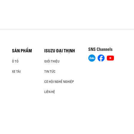
SNS Channels
SẢN PHẨM
ISUZU ĐẠI THỊNH
Ô TÔ
GIỚI THIỆU
XE TẢI
TIN TỨC
CƠ HỘI NGHỀ NGHIỆP
LIÊN HỆ