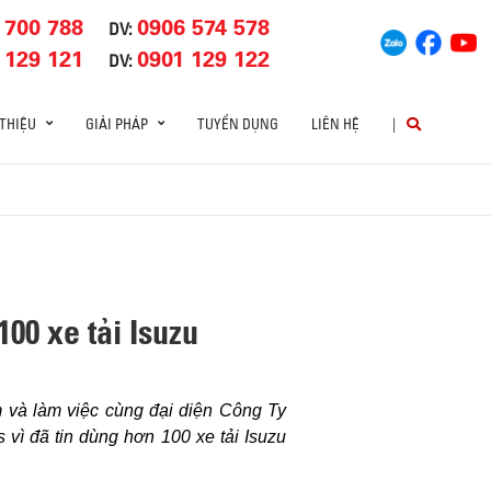
 700 788
0906 574 578
DV:
 129 121
0901 129 122
DV:
 THIỆU
GIẢI PHÁP
TUYỂN DỤNG
LIÊN HỆ
|
00 xe tải Isuzu
và làm việc cùng đại diện Công Ty
ì đã tin dùng hơn 100 xe tải Isuzu