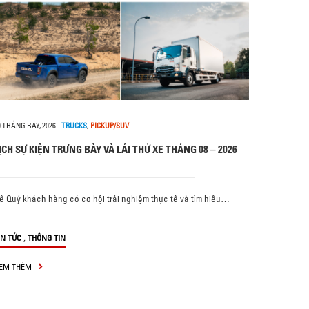
0 THÁNG BẢY, 2026
-
TRUCKS
,
PICKUP/SUV
ỊCH SỰ KIỆN TRƯNG BÀY VÀ LÁI THỬ XE THÁNG 08 – 2026
ể Quý khách hàng có cơ hội trải nghiệm thực tế và tìm hiểu…
,
IN TỨC
THÔNG TIN
EM THÊM