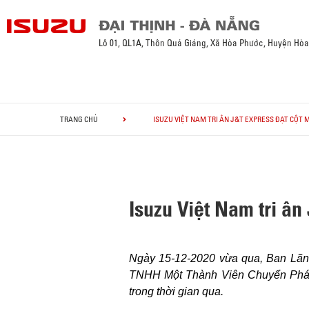
Lô 01, QL1A, Thôn Quá Giáng, Xã Hòa Phước, Huyện Hò
TRANG CHỦ
ISUZU VIỆT NAM TRI ÂN J&T EXPRESS ĐẠT CỘT M
Isuzu Việt Nam tri ân
Ngày 15-12-2020 vừa qua, Ban Lãn
TNHH Một Thành Viên Chuyển Phát N
trong thời gian qua.