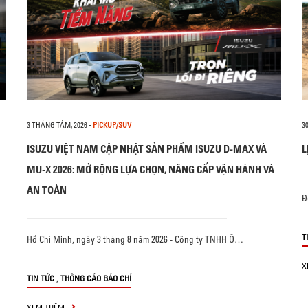
3 THÁNG TÁM, 2026
-
PICKUP/SUV
3
ISUZU VIỆT NAM CẬP NHẬT SẢN PHẨM ISUZU D-MAX VÀ
L
MU-X 2026: MỞ RỘNG LỰA CHỌN, NÂNG CẤP VẬN HÀNH VÀ
AN TOÀN
Đ
T
Hồ Chí Minh, ngày 3 tháng 8 năm 2026 - Công ty TNHH Ô…
X
,
TIN TỨC
THÔNG CÁO BÁO CHÍ
XEM THÊM