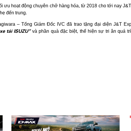
ối ưu hoạt động chuyên chở hàng hóa, từ 2018 cho tới nay J&T
nhẹ đến trung.
Hagiwara – Tổng Giám Đốc IVC đã trao tặng đại diện J&T E
 xe tải ISUZU”
và phần quà đặc biệt, thể hiện sự tri ân quá 