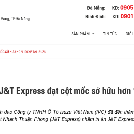
0905
Đà Nẵng:
KD:
0901
Bình Định:
KD:
a Vang, TP.Đà Nẵng
SẢN PHẨM
TIN TỨC
GIỚI
ỐC SỞ HỮU HƠN 100 XE TẢI ISUZU
 J&T Express đạt cột mốc sở hữu hơn 1
h đạo Công ty TNHH Ô Tô Isuzu Việt Nam (IVC) đã đến thăm 
hanh Thuận Phong (J&T Express) nhằm tri ân J&T Express v