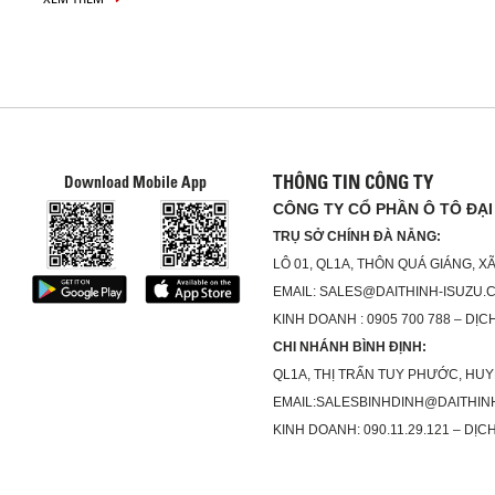
THÔNG TIN CÔNG TY
Download Mobile App
CÔNG TY CỔ PHẦN Ô TÔ ĐẠI
TRỤ SỞ CHÍNH ĐÀ NẴNG:
LÔ 01, QL1A, THÔN QUÁ GIÁNG, 
EMAIL: SALES@DAITHINH-ISUZU.
KINH DOANH : 0905 700 788 – DỊCH
CHI NHÁNH BÌNH ĐỊNH:
QL1A, THỊ TRẤN TUY PHƯỚC, HUY
EMAIL:SALESBINHDINH@DAITHIN
KINH DOANH: 090.11.29.121 – DỊCH