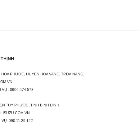
 THỊNH
XÃ HÒA PHƯỚC, HUYỆN HÒA VANG, TP.ĐÀ NẴNG.
COM.VN
 VỤ : 0906 574 578
ỆN TUY PHƯỚC, TỈNH BÌNH ĐỊNH.
H-ISUZU.COM.VN
 VỤ: 090.11.29.122