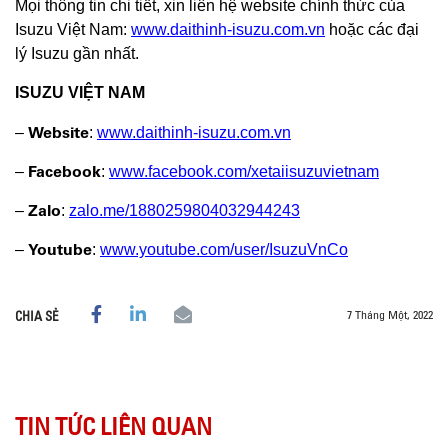
Mọi thông tin chi tiết, xin liên hệ website chính thức của
Isuzu Việt Nam:
www.daithinh-isuzu.com.vn
hoặc các đại
lý Isuzu gần nhất.
ISUZU VIỆT NAM
Website
–
:
www.daithinh-isuzu.com.vn
Facebook
–
:
www.facebook.com/xetaiisuzuvietnam
Zalo
–
:
zalo.me/1880259804032944243
Youtube
–
:
www.youtube.com/user/IsuzuVnCo
7 Tháng Một, 2022
CHIA SẺ
TIN TỨC LIÊN QUAN