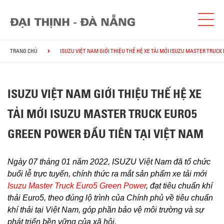
TRANG CHỦ
ISUZU VIỆT NAM GIỚI THIỆU THẾ HỆ XE TẢI MỚI ISUZU MASTER TRUC
ISUZU VIỆT NAM GIỚI THIỆU THẾ HỆ XE
TẢI MỚI ISUZU MASTER TRUCK EURO5
GREEN POWER ĐẦU TIÊN TẠI VIỆT NAM
Ngày 07 tháng 01 năm 2022, ISUZU Việt Nam đã tổ chức
buổi lễ trực tuyến, chính thức ra mắt sản phẩm xe tải mới
Isuzu Master Truck Euro5 Green Power
, đạt tiêu chuẩn khí
thải Euro5, theo đúng lộ trình của Chính phủ về tiêu chuẩn
khí thải tại Việt Nam, góp phần bảo vệ môi trường và sự
phát triển bền vững của xã hội.