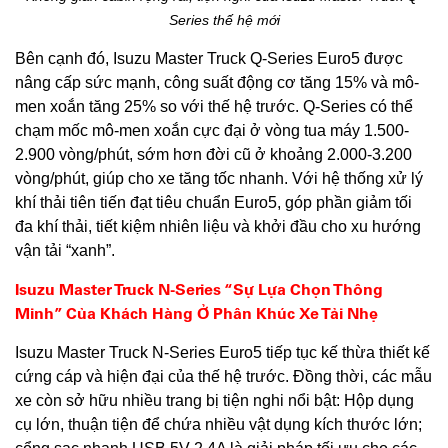
Series thế hệ mới
Bên cạnh đó, Isuzu Master Truck Q-Series Euro5 được
nâng cấp sức mạnh, công suất động cơ tăng 15% và mô-
men xoắn tăng 25% so với thế hệ trước. Q-Series có thể
chạm mốc mô-men xoắn cực đại ở vòng tua máy 1.500-
2.900 vòng/phút, sớm hơn đời cũ ở khoảng 2.000-3.200
vòng/phút, giúp cho xe tăng tốc nhanh. Với hệ thống xử lý
khí thải tiên tiến đạt tiêu chuẩn Euro5, góp phần giảm tối
đa khí thải, tiết kiệm nhiên liệu và khởi đầu cho xu hướng
vận tải “xanh”.
Isuzu Master Truck N-Series “Sự Lựa Chọn Thông
Minh” Của Khách Hàng Ở Phân Khúc Xe Tải Nhẹ
Isuzu Master Truck N-Series Euro5 tiếp tục kế thừa thiết kế
cứng cáp và hiện đại của thế hệ trước. Đồng thời, các mẫu
xe còn sở hữu nhiều trang bị tiện nghi nổi bật: Hộp dụng
cụ lớn, thuận tiện để chứa nhiều vật dụng kích thước lớn;