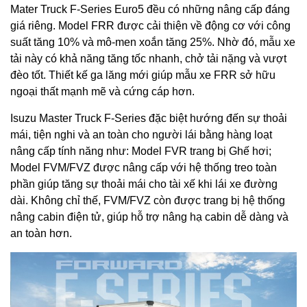
Mater Truck F-Series Euro5 đều có những nâng cấp đáng
giá riêng. Model FRR được cải thiện về động cơ với công
suất tăng 10% và mô-men xoắn tăng 25%. Nhờ đó, mẫu xe
tải này có khả năng tăng tốc nhanh, chở tải nặng và vượt
đèo tốt. Thiết kế ga lăng mới giúp mẫu xe FRR sở hữu
ngoại thất mạnh mẽ và cứng cáp hơn.
Isuzu Master Truck F-Series đặc biệt hướng đến sự thoải
mái, tiện nghi và an toàn cho người lái bằng hàng loạt
nâng cấp tính năng như: Model FVR trang bị Ghế hơi;
Model FVM/FVZ được nâng cấp với hệ thống treo toàn
phần giúp tăng sự thoải mái cho tài xế khi lái xe đường
dài. Không chỉ thế, FVM/FVZ còn được trang bị hệ thống
nâng cabin điện tử, giúp hỗ trợ nâng hạ cabin dễ dàng và
an toàn hơn.