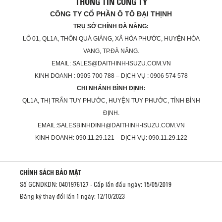
THÔNG TIN CÔNG TY
CÔNG TY CỔ PHẦN Ô TÔ ĐẠI THỊNH
TRỤ SỞ CHÍNH ĐÀ NẴNG:
LÔ 01, QL1A, THÔN QUÁ GIÁNG, XÃ HÒA PHƯỚC, HUYỆN HÒA
VANG, TP.ĐÀ NẴNG.
EMAIL: SALES@DAITHINH-ISUZU.COM.VN
KINH DOANH : 0905 700 788 – DỊCH VỤ : 0906 574 578
CHI NHÁNH BÌNH ĐỊNH:
QL1A, THỊ TRẤN TUY PHƯỚC, HUYỆN TUY PHƯỚC, TỈNH BÌNH
ĐỊNH.
EMAIL:SALESBINHDINH@DAITHINH-ISUZU.COM.VN
KINH DOANH: 090.11.29.121 – DỊCH VỤ: 090.11.29.122
CHÍNH SÁCH BẢO MẬT
Số GCNDKDN: 0401976127 - Cấp lần đầu ngày: 15/05/2019
Đăng ký thay đổi lần 1 ngày: 12/10/2023