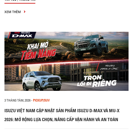
XEM THÊM
3 THÁNG TÁM, 2026
-
PICKUP/SUV
ISUZU VIỆT NAM CẬP NHẬT SẢN PHẨM ISUZU D-MAX VÀ MU-X
2026: MỞ RỘNG LỰA CHỌN, NÂNG CẤP VẬN HÀNH VÀ AN TOÀN