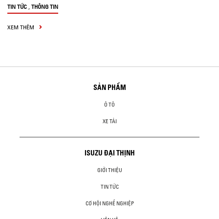
,
TIN TỨC
THÔNG TIN
XEM THÊM
SẢN PHẨM
Ô TÔ
XE TẢI
ISUZU ĐẠI THỊNH
GIỚI THIỆU
TIN TỨC
CƠ HỘI NGHỀ NGHIỆP