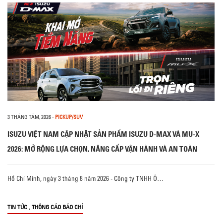
3 THÁNG TÁM, 2026
-
PICKUP/SUV
ISUZU VIỆT NAM CẬP NHẬT SẢN PHẨM ISUZU D-MAX VÀ MU-X
2026: MỞ RỘNG LỰA CHỌN, NÂNG CẤP VẬN HÀNH VÀ AN TOÀN
Hồ Chí Minh, ngày 3 tháng 8 năm 2026 - Công ty TNHH Ô…
,
TIN TỨC
THÔNG CÁO BÁO CHÍ