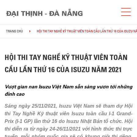
TRANG CHỦ
HỘI THI TAY NGHỀ KỸ THUẬT VIÊN TOÀN CẦU LẦN THỨ 16 CỦA ISUZU N
HỘI THI TAY NGHỀ KỸ THUẬT VIÊN TOÀN
CẦU LẦN THỨ 16 CỦA ISUZU NĂM 2021
Vượt gian nan Isuzu Việt Nam sẵn sàng vươn tới những
đỉnh cao
Sáng ngày 25/11/2021, Isuzu Việt Nam sẽ tham dự Hội
thi Tay Nghề Kỹ thuật viên Isuzu toàn cầu I-1 Grand-
Prix (I-1 GP) lần thứ 16 do Isuzu Nhật Bản tổ chức. Hội
thi diễn ra từ ngày 24-26/11/2021 với hình thức thi trực
tuyến, mỗi nhóm quốc gia sẽ có khung giờ thi riêng.