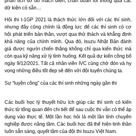
phân tích sơ đồ mạch điện, chẩn đoán lỗi thông qua các
dữ kiện có sẵn…
Hội thi I-1GP 2021 là thách thức lớn đối với các thí sinh,
nhưng đây cũng chính là động lực để các thí sinh có cơ
hội phát triển bản thân, vượt qua thử thách và khẳng định
khả năng của chính mình. Qua đó, Isuzu Nhật Bản đánh
giá được người chiến thắng không chỉ qua kiến thức mà
còn qua kỹ năng xử lý tình huống. Kết quả dự kiến công bố
ngày 9/12/2021. Tất cả nhân viên IVC cùng chờ đón và hy
vọng những điều tốt đẹp sẽ đến với đội tuyển chúng ta.
Sự “luyện công” của các thí sinh những ngày gần thi
Các buổi học lý thuyết hữu ích giúp các thí sinh có kiến
thức từ tổng quan đến chi tiết để sau cuộc thi vẫn có thể áp
dụng vào thực tế. Một lần học hỏi là một lần tính chuyên
nghiệp được nâng tầm. Các buổi học đã thể hiện tinh thần
luôn sẵn sàng, quyết tâm của đội thi Isuzu Việt Nam.