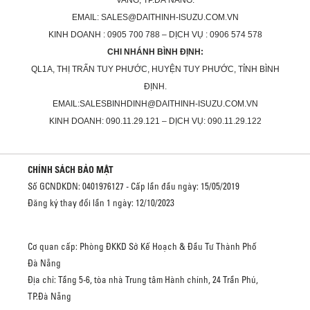
VANG, TP.ĐÀ NẴNG.
EMAIL: SALES@DAITHINH-ISUZU.COM.VN
KINH DOANH : 0905 700 788 – DỊCH VỤ : 0906 574 578
CHI NHÁNH BÌNH ĐỊNH:
QL1A, THỊ TRẤN TUY PHƯỚC, HUYỆN TUY PHƯỚC, TỈNH BÌNH
ĐỊNH.
EMAIL:SALESBINHDINH@DAITHINH-ISUZU.COM.VN
KINH DOANH: 090.11.29.121 – DỊCH VỤ: 090.11.29.122
CHÍNH SÁCH BẢO MẬT
Số GCNDKDN: 0401976127 - Cấp lần đầu ngày: 15/05/2019
Đăng ký thay đổi lần 1 ngày: 12/10/2023
Cơ quan cấp: Phòng ĐKKD Sở Kế Hoạch & Đầu Tư Thành Phố
Đà Nẵng
Địa chỉ: Tầng 5-6, tòa nhà Trung tâm Hành chính, 24 Trần Phú,
TP.Đà Nẵng