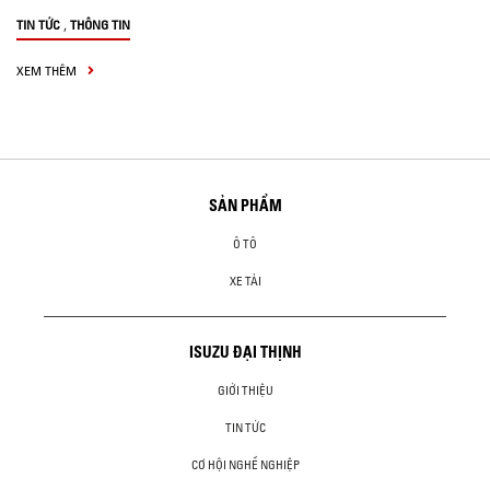
,
TIN TỨC
THÔNG TIN
XEM THÊM
SẢN PHẨM
Ô TÔ
XE TẢI
ISUZU ĐẠI THỊNH
GIỚI THIỆU
TIN TỨC
CƠ HỘI NGHỀ NGHIỆP