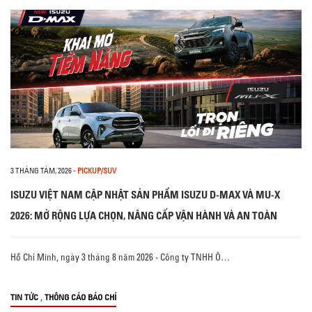
3 THÁNG TÁM, 2026
-
PICKUP/SUV
ISUZU VIỆT NAM CẬP NHẬT SẢN PHẨM ISUZU D-MAX VÀ MU-X
2026: MỞ RỘNG LỰA CHỌN, NÂNG CẤP VẬN HÀNH VÀ AN TOÀN
Hồ Chí Minh, ngày 3 tháng 8 năm 2026 - Công ty TNHH Ô…
,
TIN TỨC
THÔNG CÁO BÁO CHÍ