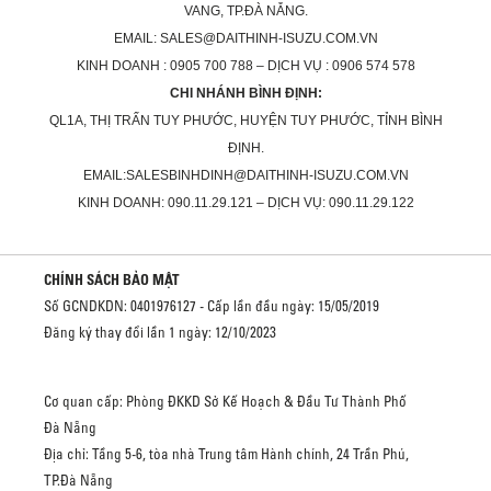
VANG, TP.ĐÀ NẴNG.
EMAIL: SALES@DAITHINH-ISUZU.COM.VN
KINH DOANH : 0905 700 788 – DỊCH VỤ : 0906 574 578
CHI NHÁNH BÌNH ĐỊNH:
QL1A, THỊ TRẤN TUY PHƯỚC, HUYỆN TUY PHƯỚC, TỈNH BÌNH
ĐỊNH.
EMAIL:SALESBINHDINH@DAITHINH-ISUZU.COM.VN
KINH DOANH: 090.11.29.121 – DỊCH VỤ: 090.11.29.122
CHÍNH SÁCH BẢO MẬT
Số GCNDKDN: 0401976127 - Cấp lần đầu ngày: 15/05/2019
Đăng ký thay đổi lần 1 ngày: 12/10/2023
Cơ quan cấp: Phòng ĐKKD Sở Kế Hoạch & Đầu Tư Thành Phố
Đà Nẵng
Địa chỉ: Tầng 5-6, tòa nhà Trung tâm Hành chính, 24 Trần Phú,
TP.Đà Nẵng