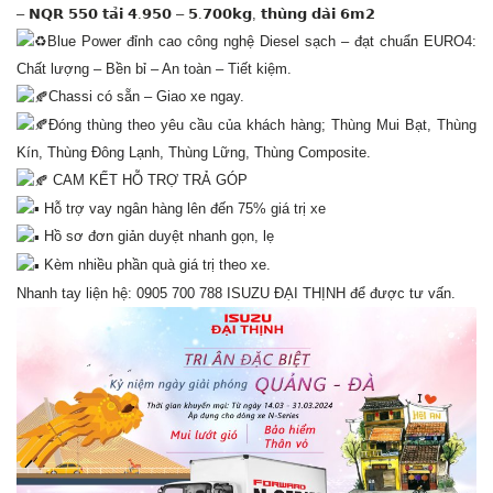
– 𝗡𝗤𝗥 𝟱𝟱𝟬 𝘁𝗮̉𝗶 𝟰.𝟵𝟱𝟬 – 𝟱.𝟳𝟬𝟬𝗸𝗴, 𝘁𝗵𝘂̀𝗻𝗴 𝗱𝗮̀𝗶 𝟲𝗺𝟮
Blue Power đỉnh cao công nghệ Diesel sạch – đạt chuẩn EURO4:
Chất lượng – Bền bỉ – An toàn – Tiết kiệm.
Chassi có sẵn – Giao xe ngay.
Đóng thùng theo yêu cầu của khách hàng; Thùng Mui Bạt, Thùng
Kín, Thùng Đông Lạnh, Thùng Lững, Thùng Composite.
CAM KẾT HỖ TRỢ TRẢ GÓP
Hỗ trợ vay ngân hàng lên đến 75% giá trị xe
Hồ sơ đơn giản duyệt nhanh gọn, lẹ
Kèm nhiều phần quà giá trị theo xe.
Nhanh tay liện hệ: 0905 700 788
ISUZU ĐẠI THỊNH
để được tư vấn.