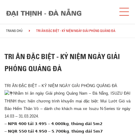
TRANG CHỦ
TRI ÂN ĐẶC BIỆT - KỶ NIỆM NGÀY GIẢI PHÓNG QUẢNG ĐÀ
TRI ÂN ĐẶC BIỆT - KỶ NIỆM NGÀY GIẢI
PHÓNG QUẢNG ĐÀ
TRI ÂN ĐẶC BIỆT – KỶ NIỆM NGÀY GIẢI PHÓNG QUẢNG ĐÀ
Nhằm tri ân ngày Giải phóng Quảng Nam – Đà Nẵng,
ISUZU ĐẠI
THỊNH
thực hiện chương trình khuyến mại đặc biệt: Mui Lướt Gió và
Bảo Hiểm Thân Vỏ – dành cho khách mua xe Isuzu N-Series từ ngày
14.03 – 31.03.2024.
– 𝗡𝗣𝗥 𝟰𝟬𝟬 𝘁𝗮̉𝗶 𝟯.𝟰𝟵𝟱 – 𝟰.𝟬𝟬𝟬𝗸𝗴, 𝘁𝗵𝘂̀𝗻𝗴 𝗱𝗮̀𝗶 𝟱𝗺𝟮
– 𝗡𝗤𝗥 𝟱𝟱𝟬 𝘁𝗮̉𝗶 𝟰.𝟵𝟱𝟬 – 𝟱.𝟳𝟬𝟬𝗸𝗴, 𝘁𝗵𝘂̀𝗻𝗴 𝗱𝗮̀𝗶 𝟱𝗺𝟳