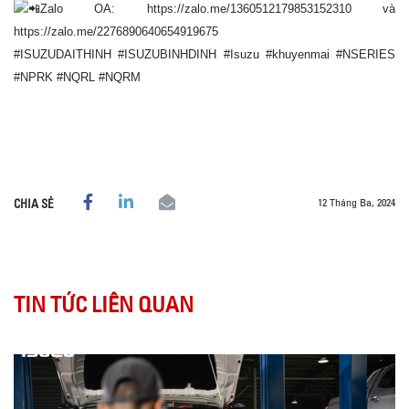
Zalo OA:
https://zalo.me/1360512179853152310
và
https://zalo.me/2276890640654919675
#ISUZUDAITHINH
#ISUZUBINHDINH
#Isuzu
#khuyenmai
#NSERIES
#NPRK
#NQRL
#NQRM
12 Tháng Ba, 2024
CHIA SẺ
TIN TỨC LIÊN QUAN