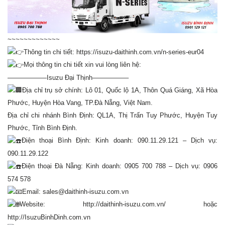
~~~~~~~~~~~~~
Thông tin chi tiết:
https://isuzu-daithinh.com.vn/n-series-eur04
Mọi thông tin chi tiết xin vui lòng liên hệ:
——————Isuzu Đại Thịnh—————–
Địa chỉ trụ sở chính: Lô 01, Quốc lộ 1A, Thôn Quá Giáng, Xã Hòa
Phước, Huyện Hòa Vang, TP.Đà Nẵng, Việt Nam.
Địa chỉ chi nhánh Bình Định: QL1A, Thị Trấn Tuy Phước, Huyện Tuy
Phước, Tỉnh Bình Định.
Điện thoại Bình Định: Kinh doanh: 090.11.29.121 – Dịch vụ:
090.11.29.122
Điện thoại Đà Nẵng: Kinh doanh: 0905 700 788 – Dịch vụ: 0906
574 578
Email: sales@daithinh-isuzu.com.vn
Website:
http://daithinh-isuzu.com.vn/
hoặc
http://IsuzuBinhDinh.com.vn