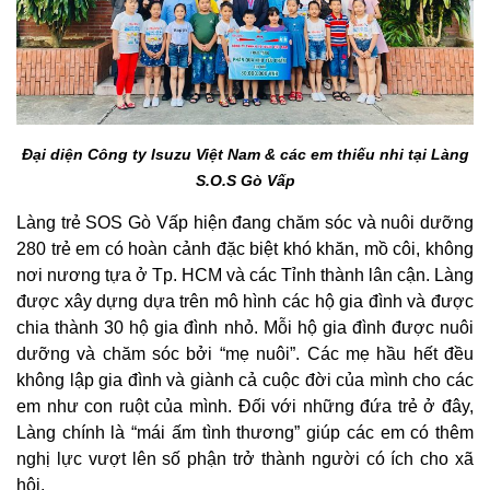
Đại diện Công ty Isuzu Việt Nam & các em thiếu nhi tại Làng
S.O.S Gò Vấp
Làng trẻ SOS Gò Vấp hiện đang chăm sóc và nuôi dưỡng
280 trẻ em có hoàn cảnh đặc biệt khó khăn, mồ côi, không
nơi nương tựa ở Tp. HCM và các Tỉnh thành lân cận.
L
àng
được xây dựng dựa trên mô hình các hộ gia đình và được
chia thành 30 hộ gia đình nhỏ. Mỗi hộ gia đình được nuôi
dưỡng và chăm sóc bởi “mẹ nuôi”. Các mẹ hầu hết đều
không lập gia đình và giành cả cuộc đời của mình cho các
em như con ruột của mình. Đối với những đứa trẻ ở đây,
Làng chính là “mái ấm tình thương” giúp các em có thêm
nghị lực vượt lên số phận trở thành người có ích cho xã
hội.