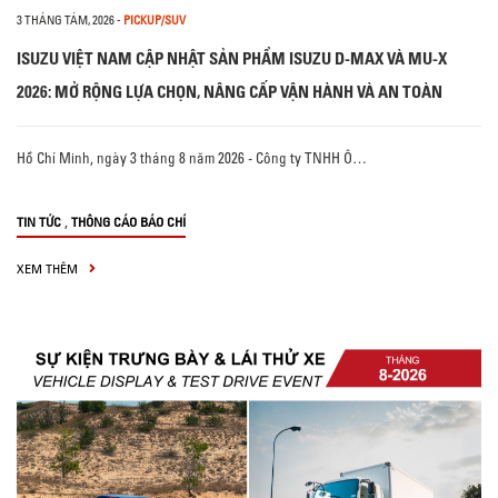
3 THÁNG TÁM, 2026
-
PICKUP/SUV
ISUZU VIỆT NAM CẬP NHẬT SẢN PHẨM ISUZU D-MAX VÀ MU-X
2026: MỞ RỘNG LỰA CHỌN, NÂNG CẤP VẬN HÀNH VÀ AN TOÀN
Hồ Chí Minh, ngày 3 tháng 8 năm 2026 - Công ty TNHH Ô…
,
TIN TỨC
THÔNG CÁO BÁO CHÍ
XEM THÊM