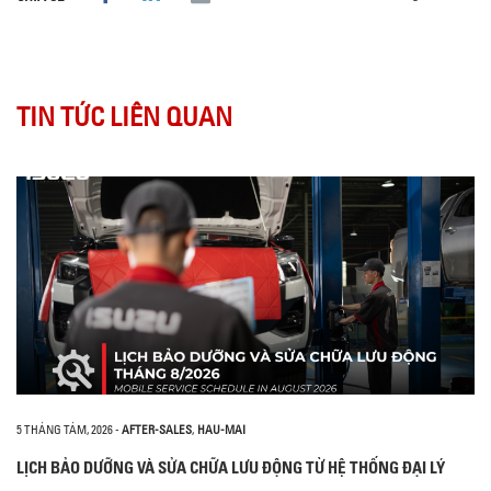
TIN TỨC LIÊN QUAN
5 THÁNG TÁM, 2026
-
AFTER-SALES
,
HAU-MAI
LỊCH BẢO DƯỠNG VÀ SỬA CHỮA LƯU ĐỘNG TỪ HỆ THỐNG ĐẠI LÝ