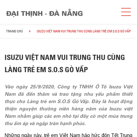
TRANG CHỦ
ISUZU VIỆT NAM VUI TRUNG THU CÙNG LÀNG TRẺ EM S.O.S GÒ VẤP
ISUZU VIỆT NAM VUI TRUNG THU CÙNG
LÀNG TRẺ EM S.O.S GÒ VẤP
Vào ngày 25/9/2020, Công ty TNHH Ô Tô Isuzu Việt
Nam đã đến thăm và trao tặng nhu yếu phẩm thiết
thực cho Làng trẻ em S.O.S Gò Vấp. Đây là hoạt động
thiện nguyện thường niên hàng năm của Isuzu việt
Nam nhằm giúp các em nhỏ tại đây có một mùa trung
thu ấm áp và ngập tràn hạnh phúc.
Những ngày này, trẻ em Việt Nam háo hức đón Tết Trung