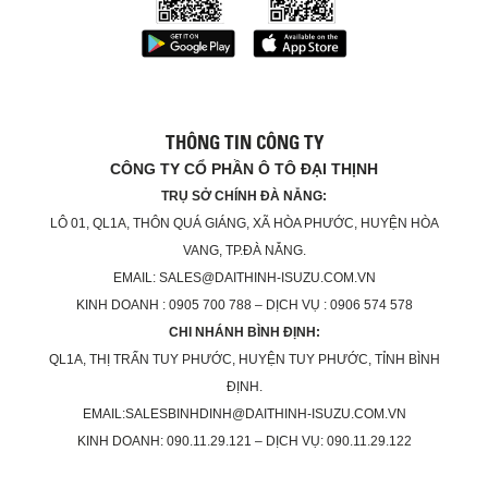
THÔNG TIN CÔNG TY
CÔNG TY CỔ PHẦN Ô TÔ ĐẠI THỊNH
TRỤ SỞ CHÍNH ĐÀ NẴNG:
LÔ 01, QL1A, THÔN QUÁ GIÁNG, XÃ HÒA PHƯỚC, HUYỆN HÒA
VANG, TP.ĐÀ NẴNG.
EMAIL: SALES@DAITHINH-ISUZU.COM.VN
KINH DOANH : 0905 700 788 – DỊCH VỤ : 0906 574 578
CHI NHÁNH BÌNH ĐỊNH:
QL1A, THỊ TRẤN TUY PHƯỚC, HUYỆN TUY PHƯỚC, TỈNH BÌNH
ĐỊNH.
EMAIL:SALESBINHDINH@DAITHINH-ISUZU.COM.VN
KINH DOANH: 090.11.29.121 – DỊCH VỤ: 090.11.29.122