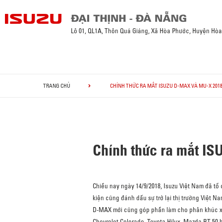
Lô 01, QL1A, Thôn Quá Giáng, Xã Hòa Phước, Huyện Hò
TRANG CHỦ
CHÍNH THỨC RA MẮT ISUZU D-MAX VÀ MU-X 201
Chính thức ra mắt I
Chiều nay ngày 14/9/2018, Isuzu Việt Nam đã tổ
kiện cũng đánh dấu sự trở lại thị trường Việt N
D-MAX mới cũng góp phần làm cho phân khúc xe 
Chevrolet Colorado, Toyota Hilux, Mazda BT-50 