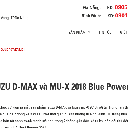
0905
Đà Nẵng:
KD:
0901
Bình Định:
KD:
a Vang, TP.Đà Nẵng
SẢN PHẨM
TIN TỨC
GIỚI
8 BLUE POWER MỚI
SUZU D-MAX và MU-X 2018 Blue Powe
 chức sự kiện ra mắt sản phẩm Isuzu D-MAX và Isuzu mu-X 2018 mới tại Trung tâm t
am của cả 2 dòng xe này sau một thời gian bị ảnh hưởng từ Nghị định 116 trong nửa
bán tải cạnh tranh mạnh mẽ hơn trong 2 tháng gần đây, kể từ khi các đối thủ đều
hay mới nhất Ford Ranger 2018.