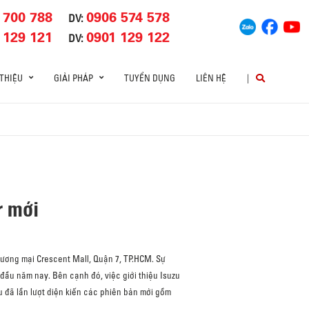
 700 788
0906 574 578
DV:
 129 121
0901 129 122
DV:
 THIỆU
GIẢI PHÁP
TUYỂN DỤNG
LIÊN HỆ
|
r mới
hương mại Crescent Mall, Quận 7, TP.HCM. Sự
 đầu năm nay. Bên cạnh đó, việc giới thiệu Isuzu
 đã lần lượt diện kiến các phiên bản mới gồm