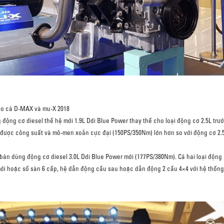
ho cả D-MAX và mu-X 2018
động cơ diesel thế hệ mới 1.9L Ddi Blue Power thay thế cho loại động cơ 2.5L tr
 được công suất và mô-men xoắn cực đại (150PS/350Nm) lớn hơn so với động cơ 2.
n dùng động cơ diesel 3.0L Ddi Blue Power mới (177PS/380Nm). Cả hai loại động cơ
ới hoặc số sàn 6 cấp, hệ dẫn động cầu sau hoặc dẫn động 2 cầu 4×4 với hệ thống 