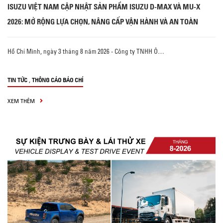
ISUZU VIỆT NAM CẬP NHẬT SẢN PHẨM ISUZU D-MAX VÀ MU-X
2026: MỞ RỘNG LỰA CHỌN, NÂNG CẤP VẬN HÀNH VÀ AN TOÀN
Hồ Chí Minh, ngày 3 tháng 8 năm 2026 - Công ty TNHH Ô…
,
TIN TỨC
THÔNG CÁO BÁO CHÍ
XEM THÊM