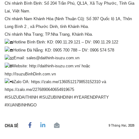
Chi nhánh Bình Định: Số 204 Trần Phú, QL1A, Xã Tuy Phước, Tỉnh Gia
Lai, Việt Nam.
Chi nhánh Nam Khánh Hòa (Ninh Thuận Cũ): Số 397 Quốc lộ 1A, Thôn
Long Bình 2 , xã Phước Dinh, tỉnh Khánh Hòa.
Chi nhánh Nha Trang; TP.Nha Trang, Khánh Hòa.
Hotline Bình Định: KD: 090.11.29.121 – DV: 090.11.29.122
Hotline Đà Nẵng: KD: 0905 700 788 – DV: 0906 574 578
Email: sales@daithinh-isuzu.com.vn
Website:
http://daithinh-isuzu.com.vn/
hoặc
http://IsuzuBinhDinh.com.vn
Zalo OA:
https://zalo.me/1360512179853152310
và
https://zalo.me/2276890640654919675
#ISUZUDAITHINH
#ISUZUBINHDINH
#YEARENDPARTY
#XUANBINHNGO
9 Tháng Hai, 2026
CHIA SẺ