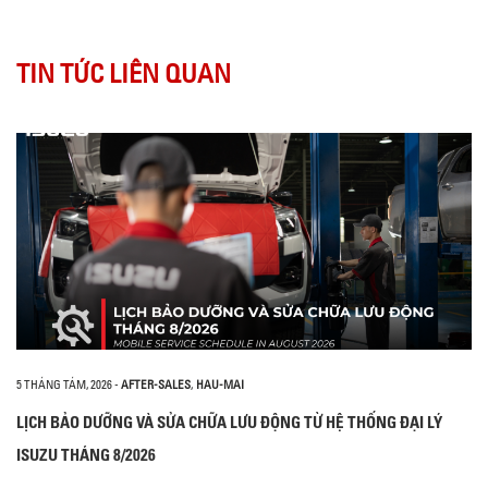
TIN TỨC LIÊN QUAN
5 THÁNG TÁM, 2026
-
AFTER-SALES
,
HAU-MAI
LỊCH BẢO DƯỠNG VÀ SỬA CHỮA LƯU ĐỘNG TỪ HỆ THỐNG ĐẠI LÝ
ISUZU THÁNG 8/2026