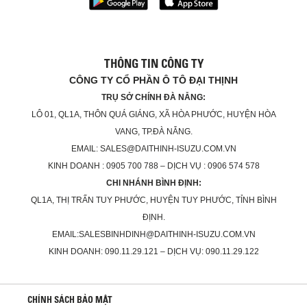
THÔNG TIN CÔNG TY
CÔNG TY CỔ PHẦN Ô TÔ ĐẠI THỊNH
TRỤ SỞ CHÍNH ĐÀ NẴNG:
LÔ 01, QL1A, THÔN QUÁ GIÁNG, XÃ HÒA PHƯỚC, HUYỆN HÒA
VANG, TP.ĐÀ NẴNG.
EMAIL: SALES@DAITHINH-ISUZU.COM.VN
KINH DOANH : 0905 700 788 – DỊCH VỤ : 0906 574 578
CHI NHÁNH BÌNH ĐỊNH:
QL1A, THỊ TRẤN TUY PHƯỚC, HUYỆN TUY PHƯỚC, TỈNH BÌNH
ĐỊNH.
EMAIL:SALESBINHDINH@DAITHINH-ISUZU.COM.VN
KINH DOANH: 090.11.29.121 – DỊCH VỤ: 090.11.29.122
CHÍNH SÁCH BẢO MẬT