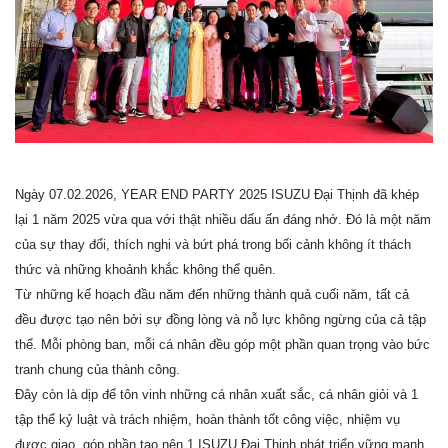
Ngày 07.02.2026, YEAR END PARTY 2025 ISUZU Đại Thịnh đã khép
lại 1 năm 2025 vừa qua với thật nhiều dấu ấn đáng nhớ. Đó là một năm
của sự thay đổi, thích nghi và bứt phá trong bối cảnh không ít thách
thức và những khoảnh khắc không thể quên.
Từ những kế hoạch đầu năm đến những thành quả c
uối năm, tất cả
đều được tạo nên bởi sự đồng lòng và nỗ lực không ngừng của cả tập
thể. Mỗi phòng ban, mỗi cá nhân đều góp một phần quan trọng vào bức
tranh chung của thành công.
Đây còn là dịp để tôn vinh những cá nhân xuất sắc, cá nhân giỏi và 1
tập thể kỷ luật và trách nhiệm, hoàn thành tốt công việc, nhiệm vụ
được giao, góp phần tạo nên 1 ISUZU Đại Thịnh phát triển vững mạnh.