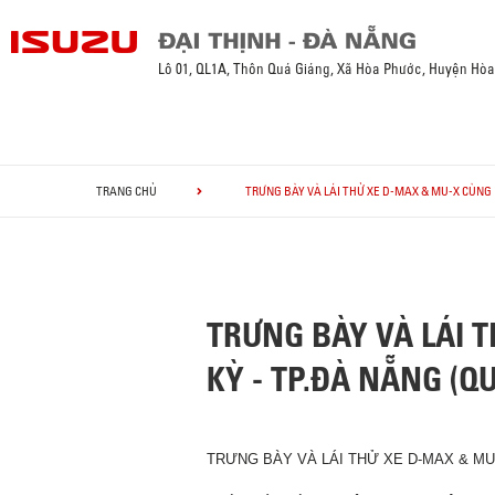
Lô 01, QL1A, Thôn Quá Giáng, Xã Hòa Phước, Huyện Hò
TRANG CHỦ
TRƯNG BÀY VÀ LÁI THỬ XE D-MAX & MU-X CÙNG 
TRƯNG BÀY VÀ LÁI T
KỲ - TP.ĐÀ NẴNG (
TRƯNG BÀY VÀ LÁI THỬ XE D-MAX & MU-