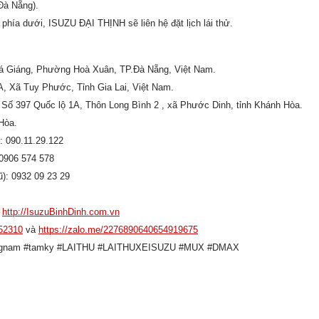
Đà Nẵng).
hía dưới, ISUZU ĐẠI THỊNH sẽ liên hệ đặt lịch lái thử.
uá Giáng, Phường Hoà Xuân, TP.Đà Nẵng, Việt Nam.
A, Xã Tuy Phước, Tỉnh Gia Lai, Việt Nam.
Số 397 Quốc lộ 1A, Thôn Long Bình 2 , xã Phước Dinh, tỉnh Khánh Hòa.
Hòa.
: 090.11.29.122
 0906 574 578
): 0932 09 23 29
c
http://IsuzuBinhDinh.com.vn
52310
và
https://zalo.me/2276890640654919675
gnam
#tamky
#LAITHU
#LAITHUXEISUZU
#MUX
#DMAX