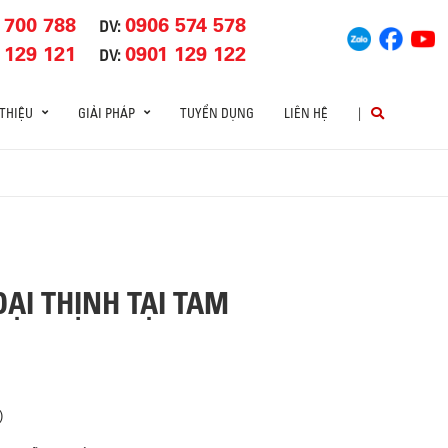
 700 788
0906 574 578
DV:
 129 121
0901 129 122
DV:
 THIỆU
GIẢI PHÁP
TUYỂN DỤNG
LIÊN HỆ
|
ẠI THỊNH TẠI TAM
)