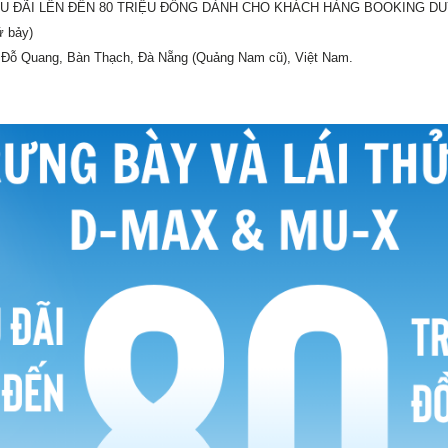
 ĐÃI LÊN ĐẾN 80 TRIỆU ĐỒNG DÀNH CHO KHÁCH HÀNG BOOKING DUY 
 bảy)
5 Đỗ Quang, Bàn Thạch, Đà Nẵng (Quảng Nam cũ), Việt Nam.