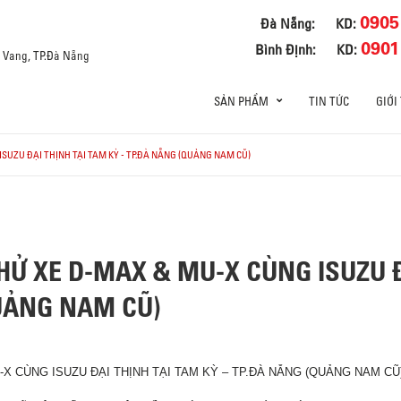
0905
Đà Nẵng:
KD:
0901
Bình Định:
KD:
a Vang, TP.Đà Nẵng
SẢN PHẨM
TIN TỨC
GIỚI
ISUZU ĐẠI THỊNH TẠI TAM KỲ - TP.ĐÀ NẴNG (QUẢNG NAM CŨ)
HỬ XE D-MAX & MU-X CÙNG ISUZU Đ
QUẢNG NAM CŨ)
X CÙNG ISUZU ĐẠI THỊNH TẠI TAM KỲ – TP.ĐÀ NẴNG (QUẢNG NAM CŨ