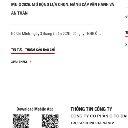
MU-X 2026: MỞ RỘNG LỰA CHỌN, NÂNG CẤP VẬN HÀNH VÀ
AN TOÀN
Đ
T
Hồ Chí Minh, ngày 3 tháng 8 năm 2026 - Công ty TNHH Ô…
X
,
TIN TỨC
THÔNG CÁO BÁO CHÍ
XEM THÊM
THÔNG TIN CÔNG TY
Download Mobile App
CÔNG TY CỔ PHẦN Ô TÔ ĐẠI
TRỤ SỞ CHÍNH ĐÀ NẴNG: