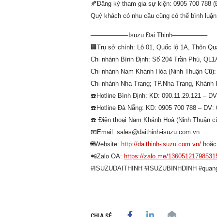
🍂
Đăng ký tham gia sự kiện: 0905 700 788 (
Quý khách có nhu cầu cũng có thể bình luận p
——————Isuzu Đại Thịnh—————–
🏢
Trụ sở chính: Lô 01, Quốc lộ 1A, Thôn Q
Chi nhánh Bình Định: Số 204 Trần Phú, QL1
Chi nhánh Nam Khánh Hòa (Ninh Thuận Cũ): 
Chi nhánh Nha Trang; TP.Nha Trang, Khánh 
☎️
Hotline Bình Định: KD: 090.11.29.121 – DV
☎️
Hotline Đà Nẵng: KD: 0905 700 788 – DV:
☎️
Điện thoại Nam Khánh Hoà (Ninh Thuận cũ
📧
Email: sales@daithinh-isuzu.com.vn
🌐
Website:
http://daithinh-isuzu.com.vn/
hoặ
📲
Zalo OA:
https://zalo.me/13605121798531
#ISUZUDAITHINH
#ISUZUBINHDINH
#quan
CHIA SẺ