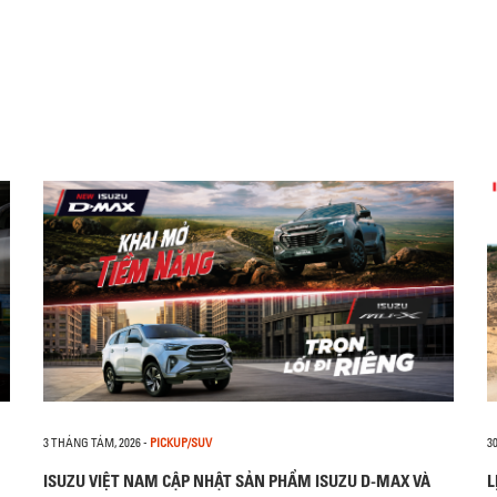
3 THÁNG TÁM, 2026
-
PICKUP/SUV
3
ISUZU VIỆT NAM CẬP NHẬT SẢN PHẨM ISUZU D-MAX VÀ
L