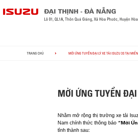
Lô 01, QL1A, Thôn Quá Giáng, Xã Hòa Phước, Huyện Hò
TRANG CHỦ
MỜI ỨNG TUYỂN ĐẠI LÝ XE TẢI ISUZU 3S TẠI MIỀ
MỜI ỨNG TUYỂN ĐẠI
Nhằm mở rộng thị trường xe tải Isuzu
“Mời Ứn
Nam chính thức thông báo
tỉnh thành sau: