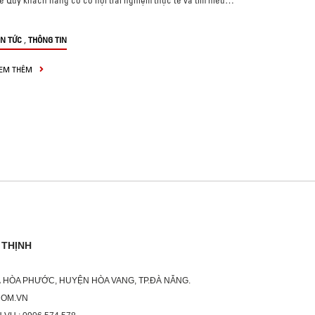
ể Quý khách hàng có cơ hội trải nghiệm thực tế và tìm hiểu…
,
IN TỨC
THÔNG TIN
EM THÊM
 THỊNH
XÃ HÒA PHƯỚC, HUYỆN HÒA VANG, TP.ĐÀ NẴNG.
COM.VN