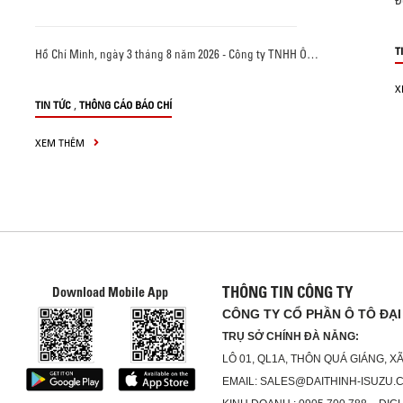
Đ
T
Hồ Chí Minh, ngày 3 tháng 8 năm 2026 - Công ty TNHH Ô…
X
,
TIN TỨC
THÔNG CÁO BÁO CHÍ
XEM THÊM
THÔNG TIN CÔNG TY
Download Mobile App
CÔNG TY CỔ PHẦN Ô TÔ ĐẠI
TRỤ SỞ CHÍNH ĐÀ NẴNG:
LÔ 01, QL1A, THÔN QUÁ GIÁNG, 
EMAIL: SALES@DAITHINH-ISUZU.