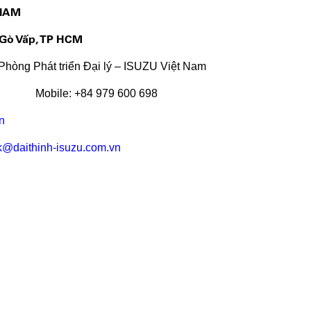
 NAM
 Gò Vấp, TP HCM
 Phòng Phát triển Đại lý – ISUZU Việt Nam
130) Mobile: +84 979 600 698
n
k@daithinh-isuzu.com.vn