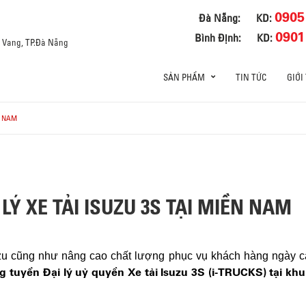
0905
Đà Nẵng:
KD:
0901
Bình Định:
KD:
a Vang, TP.Đà Nẵng
SẢN PHẨM
TIN TỨC
GIỚI
N NAM
 LÝ XE TẢI ISUZU 3S TẠI MIỀN NAM
 cũng như nâng cao chất lượng phục vụ khách hàng ngày cà
g tuyển Đại lý uỷ quyền Xe tải Isuzu 3S (i-TRUCKS) tại k