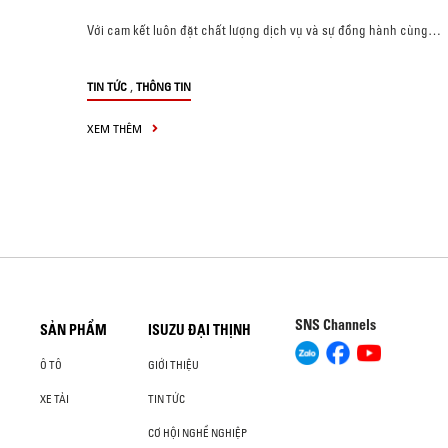
Với cam kết luôn đặt chất lượng dịch vụ và sự đồng hành cùng…
,
TIN TỨC
THÔNG TIN
XEM THÊM
SNS Channels
SẢN PHẨM
ISUZU ĐẠI THỊNH
Ô TÔ
GIỚI THIỆU
XE TẢI
TIN TỨC
CƠ HỘI NGHỀ NGHIỆP