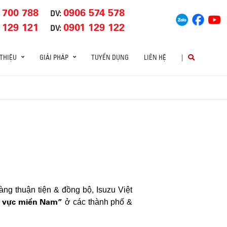
 700 788
0906 574 578
DV:
 129 121
0901 129 122
DV:
 THIỆU
GIẢI PHÁP
TUYỂN DỤNG
LIÊN HỆ
|
ng thuận tiện & đồng bộ, Isuzu Việt
hu vực miền Nam”
ở các thành phố &