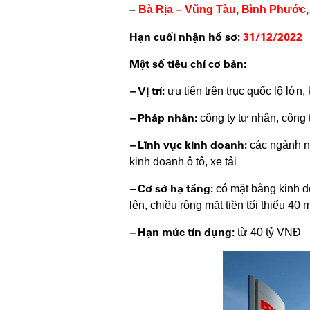
–
Bà Rịa – Vũng Tàu, Bình Phước,
Hạn cuối nhận hồ sơ:
31/12/2022
Một số tiêu chí cơ bản:
–
Vị trí:
ưu tiên trên trục quốc lộ lớn,
–
Pháp nhân:
công ty tư nhân, công t
–
Lĩnh vực kinh doanh:
các ngành ng
kinh doanh ô tô, xe tải
–
Cơ sở hạ tầng:
có mặt bằng kinh do
lên, chiều rộng mặt tiền tối thiểu 40 
–
Hạn mức tín dụng:
từ 40 tỷ VNĐ