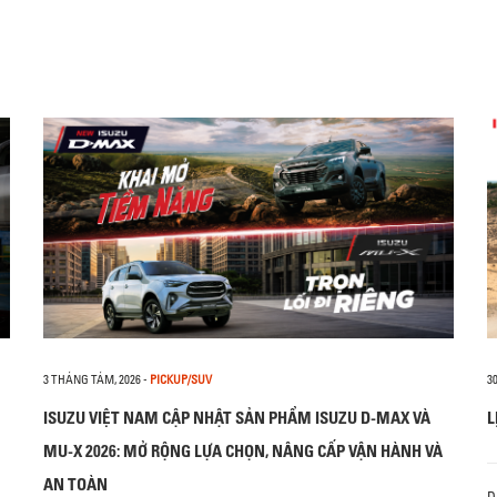
3 THÁNG TÁM, 2026
-
PICKUP/SUV
3
ISUZU VIỆT NAM CẬP NHẬT SẢN PHẨM ISUZU D-MAX VÀ
L
MU-X 2026: MỞ RỘNG LỰA CHỌN, NÂNG CẤP VẬN HÀNH VÀ
AN TOÀN