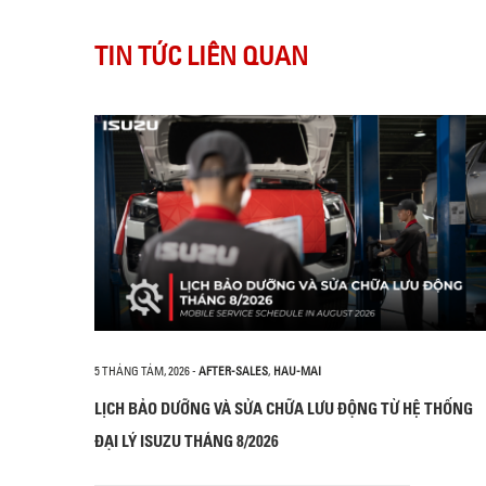
TIN TỨC LIÊN QUAN
5 THÁNG TÁM, 2026
-
AFTER-SALES
,
HAU-MAI
LỊCH BẢO DƯỠNG VÀ SỬA CHỮA LƯU ĐỘNG TỪ HỆ THỐNG
ĐẠI LÝ ISUZU THÁNG 8/2026