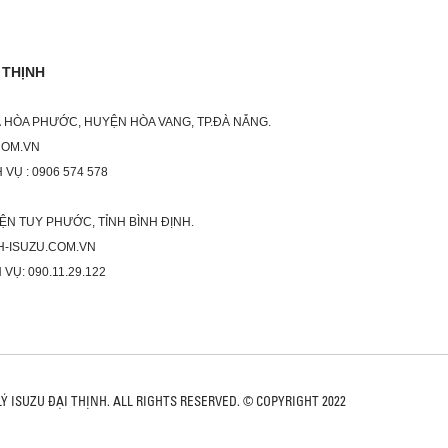
 THỊNH
XÃ HÒA PHƯỚC, HUYỆN HÒA VANG, TP.ĐÀ NẴNG.
COM.VN
 VỤ : 0906 574 578
ỆN TUY PHƯỚC, TỈNH BÌNH ĐỊNH.
H-ISUZU.COM.VN
 VỤ: 090.11.29.122
LÝ ISUZU ĐẠI THỊNH. ALL RIGHTS RESERVED. © COPYRIGHT 2022