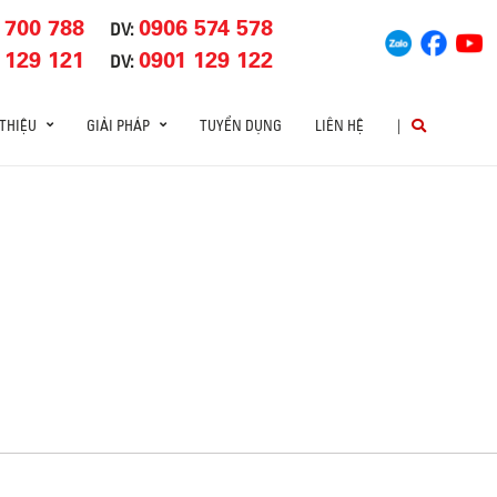
 700 788
0906 574 578
DV:
 129 121
0901 129 122
DV:
 THIỆU
GIẢI PHÁP
TUYỂN DỤNG
LIÊN HỆ
|