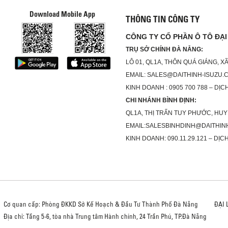
Download Mobile App
THÔNG TIN CÔNG TY
CÔNG TY CỔ PHẦN Ô TÔ ĐẠI
TRỤ SỞ CHÍNH ĐÀ NẴNG:
LÔ 01, QL1A, THÔN QUÁ GIÁNG, 
EMAIL: SALES@DAITHINH-ISUZU.
KINH DOANH : 0905 700 788 – DỊCH
CHI NHÁNH BÌNH ĐỊNH:
QL1A, THỊ TRẤN TUY PHƯỚC, HUY
EMAIL:SALESBINHDINH@DAITHIN
KINH DOANH: 090.11.29.121 – DỊCH
Cơ quan cấp: Phòng ĐKKD Sở Kế Hoạch & Đầu Tư Thành Phố Đà Nẵng
ĐẠI 
Địa chỉ: Tầng 5-6, tòa nhà Trung tâm Hành chính, 24 Trần Phú, TP.Đà Nẵng