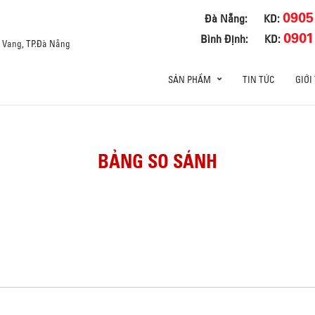
0905
Đà Nẵng:
KD:
0901
Bình Định:
KD:
a Vang, TP.Đà Nẵng
SẢN PHẨM
TIN TỨC
GIỚI
BẢNG SO SÁNH