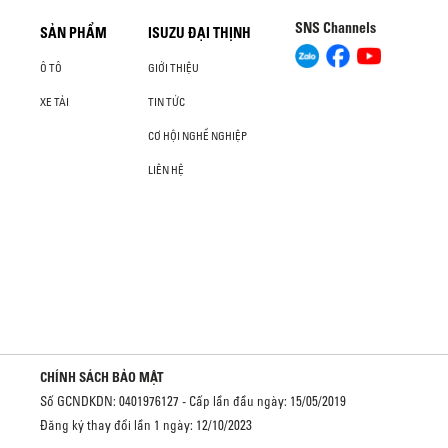
SNS Channels
SẢN PHẨM
ISUZU ĐẠI THỊNH
Ô TÔ
GIỚI THIỆU
XE TẢI
TIN TỨC
CƠ HỘI NGHỀ NGHIỆP
LIÊN HỆ
CHÍNH SÁCH BẢO MẬT
Số GCNDKDN: 0401976127 - Cấp lần đầu ngày: 15/05/2019
Đăng ký thay đổi lần 1 ngày: 12/10/2023