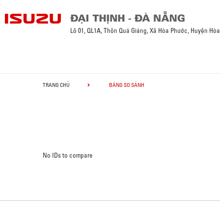
Lô 01, QL1A, Thôn Quá Giáng, Xã Hòa Phước, Huyện Hò
TRANG CHỦ
BẢNG SO SÁNH
No IDs to compare