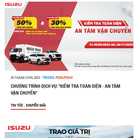
20 THÁNG CHÍN, 2023
-
TRUCKS
,
PICKUP/SUV
CHƯƠNG TRÌNH DỊCH VỤ: "KIỂM TRA TOÀN DIỆN - AN TÂM
VẬN CHUYỂN"
,
TIN TỨC
KHUYẾN MÃI