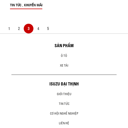
,
TIN TỨC
KHUYẾN MÃI
1
2
3
4
5
SẢN PHẨM
Ô TÔ
XE TẢI
ISUZU ĐẠI THỊNH
GIỚI THIỆU
TIN TỨC
CƠ HỘI NGHỀ NGHIỆP
LIÊN HỆ