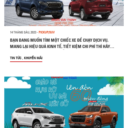
14 THÁNG SÁU, 2023
-
PICKUP/SUV
BẠN ĐANG MUỐN TÌM MỘT CHIẾC XE ĐỂ CHẠY DỊCH VỤ,
MANG LẠI HIỆU QUẢ KINH TẾ, TIẾT KIỆM CHI PHÍ THÌ HÃY
NGHĨ NGAY TỚI DÒNG XE 7 CHỖ MÁY DẦU ISUZU MUX EURO 5.
,
TIN TỨC
KHUYẾN MÃI