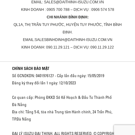
EMAIL: SALES@DAITHINH-ISUZU.COM.VN
KINH DOANH : 0905 700 788 – DỊCH VỤ : 0906 574 578
CHI NHÁNH BÌNH ĐỊNH:
QL1A, THỊ TRẤN TUY PHƯỚC, HUYỆN TUY PHƯỚC, TỈNH BÌNH
ĐỊNH.
EMAIL:SALESBINHDINH@DAITHINH-ISUZU.COM.VN
KINH DOANH: 090.11.29.121 – DỊCH VỤ: 090.11.29.122
CHÍNH SÁCH BẢO MẬT
Số GCNDKDN: 0401976127 - Cấp lần đầu ngày: 15/05/2019
Đăng ký thay đổi lần 1 ngày: 12/10/2023
Cơ quan cấp: Phòng ĐKKD Sở Kế Hoạch & Đầu Tư Thành Phố
Đà Nẵng
Địa chỉ: Tầng 5-6, tòa nhà Trung tâm Hành chính, 24 Trần Phú,
TP.Đà Nẵng
ĐẠI LÝ ISUZU ĐẠI THỊNH. ALL RIGHTS RESERVED. © COPYRIGHT