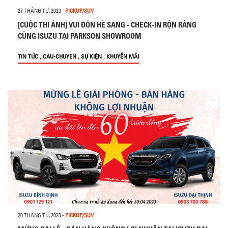
27 THÁNG TƯ, 2023
-
PICKUP/SUV
[CUỘC THI ẢNH] VUI ĐÓN HÈ SANG - CHECK-IN RỘN RÀNG
CÙNG ISUZU TẠI PARKSON SHOWROOM
,
,
,
TIN TỨC
CAU-CHUYEN
SỰ KIỆN
KHUYẾN MÃI
20 THÁNG TƯ, 2023
-
PICKUP/SUV