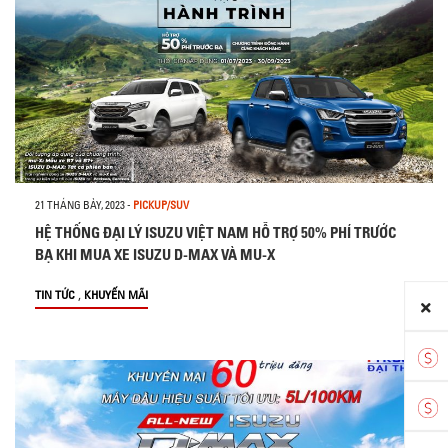
21 THÁNG BẢY, 2023
-
PICKUP/SUV
HỆ THỐNG ĐẠI LÝ ISUZU VIỆT NAM HỖ TRỢ 50% PHÍ TRƯỚC
BẠ KHI MUA XE ISUZU D-MAX VÀ MU-X
,
TIN TỨC
KHUYẾN MÃI