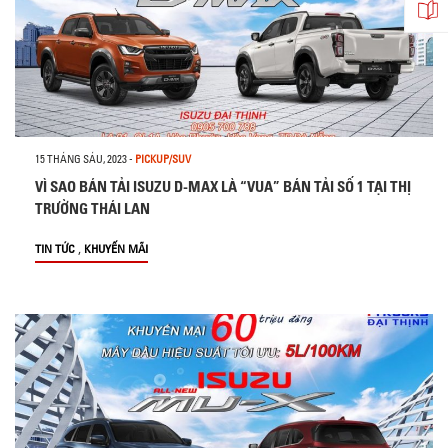
15 THÁNG SÁU, 2023
-
PICKUP/SUV
VÌ SAO BÁN TẢI ISUZU D-MAX LÀ “VUA” BÁN TẢI SỐ 1 TẠI THỊ
TRƯỜNG THÁI LAN
,
TIN TỨC
KHUYẾN MÃI