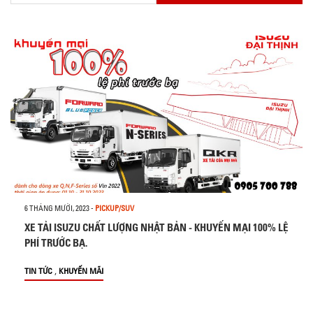
6 THÁNG MƯỜI, 2023
-
PICKUP/SUV
XE TẢI ISUZU CHẤT LƯỢNG NHẬT BẢN - KHUYẾN MẠI 100% LỆ
PHÍ TRƯỚC BẠ.
,
TIN TỨC
KHUYẾN MÃI