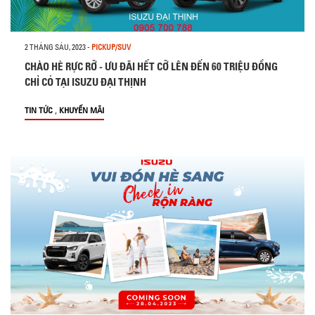
2 THÁNG SÁU, 2023
-
PICKUP/SUV
CHÀO HÈ RỰC RỠ - ƯU ĐÃI HẾT CỠ LÊN ĐẾN 60 TRIỆU ĐỒNG
CHỈ CÓ TẠI ISUZU ĐẠI THỊNH
,
TIN TỨC
KHUYẾN MÃI