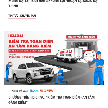
MỪNG ĐẠI LỄ - BÁN HÀNG KHÔNG LỢI NHUẬN TẠI ISUZU ĐẠI
THỊNH
,
TIN TỨC
KHUYẾN MÃI
7 THÁNG TƯ, 2023
-
TRUCKS
,
PICKUP/SUV
CHƯƠNG TRÌNH DỊCH VỤ: “KIỂM TRA TOÀN DIỆN - AN TÂM
ĐĂNG KIỂM”