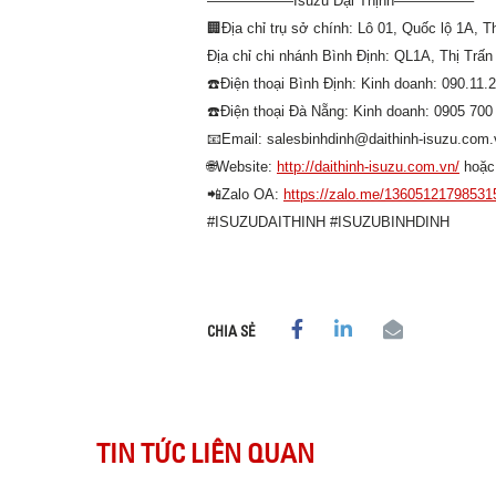
——————Isuzu Đại Thịnh—————–
🏢
Địa chỉ trụ sở chính: Lô 01, Quốc lộ 1A
Địa chỉ chi nhánh Bình Định: QL1A, Thị Tr
☎️
Điện thoại Bình Định: Kinh doanh: 090.11.
☎️
Điện thoại Đà Nẵng: Kinh doanh: 0905 700
📧
Email: salesbinhdinh@daithinh-isuzu.com.
🌐
Website:
http://daithinh-isuzu.com.vn/
hoặ
📲
Zalo OA:
https://zalo.me/13605121798531
#ISUZUDAITHINH
#ISUZUBINHDINH
CHIA SẺ
TIN TỨC LIÊN QUAN