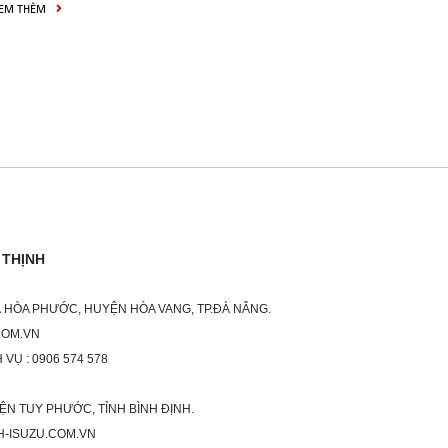
EM THÊM
 THỊNH
XÃ HÒA PHƯỚC, HUYỆN HÒA VANG, TP.ĐÀ NẴNG.
COM.VN
 VỤ : 0906 574 578
ỆN TUY PHƯỚC, TỈNH BÌNH ĐỊNH.
H-ISUZU.COM.VN