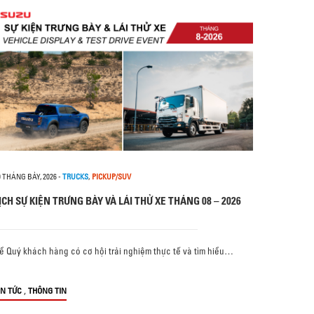
0 THÁNG BẢY, 2026
-
TRUCKS
,
PICKUP/SUV
ỊCH SỰ KIỆN TRƯNG BÀY VÀ LÁI THỬ XE THÁNG 08 – 2026
ể Quý khách hàng có cơ hội trải nghiệm thực tế và tìm hiểu…
,
IN TỨC
THÔNG TIN