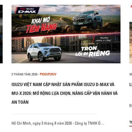
3 THÁNG TÁM, 2026
-
PICKUP/SUV
3
ISUZU VIỆT NAM CẬP NHẬT SẢN PHẨM ISUZU D-MAX VÀ
L
MU-X 2026: MỞ RỘNG LỰA CHỌN, NÂNG CẤP VẬN HÀNH VÀ
AN TOÀN
Đ
T
Hồ Chí Minh, ngày 3 tháng 8 năm 2026 - Công ty TNHH Ô…