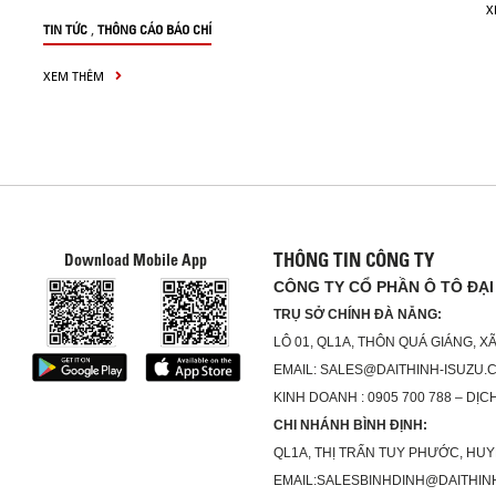
X
,
TIN TỨC
THÔNG CÁO BÁO CHÍ
XEM THÊM
THÔNG TIN CÔNG TY
Download Mobile App
CÔNG TY CỔ PHẦN Ô TÔ ĐẠI
TRỤ SỞ CHÍNH ĐÀ NẴNG:
LÔ 01, QL1A, THÔN QUÁ GIÁNG, 
EMAIL: SALES@DAITHINH-ISUZU.
KINH DOANH : 0905 700 788 – DỊCH
CHI NHÁNH BÌNH ĐỊNH:
QL1A, THỊ TRẤN TUY PHƯỚC, HUY
EMAIL:SALESBINHDINH@DAITHIN