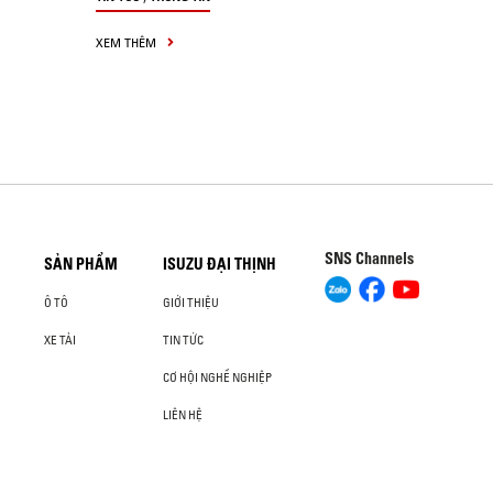
XEM THÊM
SNS Channels
SẢN PHẨM
ISUZU ĐẠI THỊNH
Ô TÔ
GIỚI THIỆU
XE TẢI
TIN TỨC
CƠ HỘI NGHỀ NGHIỆP
LIÊN HỆ