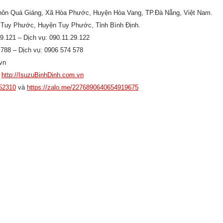
, Thôn Quá Giáng, Xã Hòa Phước, Huyện Hòa Vang, TP.Đà Nẵng, Việt Nam.
ấn Tuy Phước, Huyện Tuy Phước, Tỉnh Bình Định.
29.121 – Dịch vụ: 090.11.29.122
 788 – Dịch vụ: 0906 574 578
vn
c
http://IsuzuBinhDinh.com.vn
52310
và
https://zalo.me/2276890640654919675