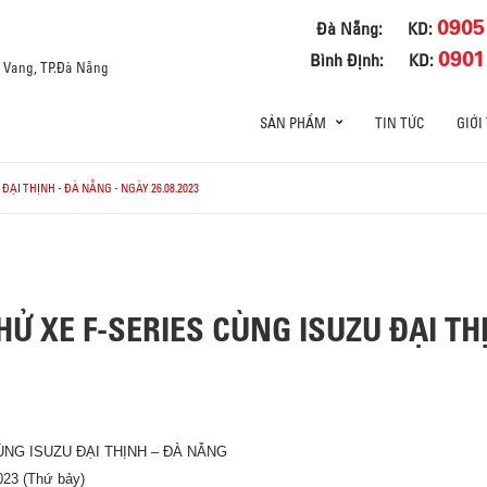
0905
Đà Nẵng:
KD:
0901
Bình Định:
KD:
a Vang, TP.Đà Nẵng
SẢN PHẨM
TIN TỨC
GIỚI
ĐẠI THỊNH - ĐÀ NẴNG - NGÀY 26.08.2023
HỬ XE F-SERIES CÙNG ISUZU ĐẠI TH
CÙNG
ISUZU ĐẠI THỊNH – ĐÀ NẴNG
23 (Thứ bảy)