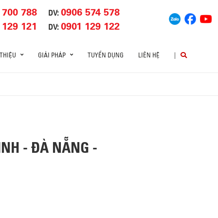
 700 788
0906 574 578
DV:
 129 121
0901 129 122
DV:
 THIỆU
GIẢI PHÁP
TUYỂN DỤNG
LIÊN HỆ
|
ỊNH - ĐÀ NẴNG -