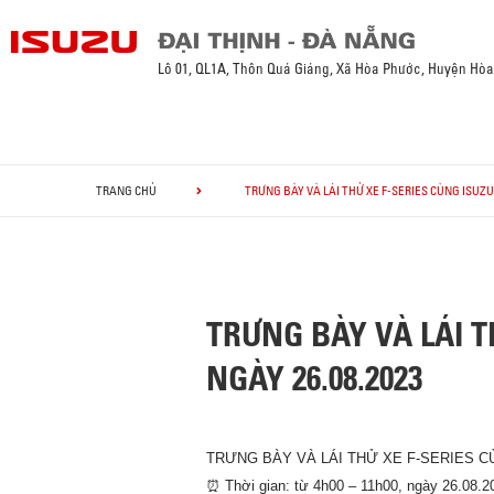
Lô 01, QL1A, Thôn Quá Giáng, Xã Hòa Phước, Huyện Hò
TRANG CHỦ
TRƯNG BÀY VÀ LÁI THỬ XE F-SERIES CÙNG ISUZU 
TRƯNG BÀY VÀ LÁI T
NGÀY 26.08.2023
TRƯNG BÀY VÀ LÁI THỬ XE F-SERIES 
⏰
Thời gian: từ 4h00 – 11h00, ngày 26.08.20