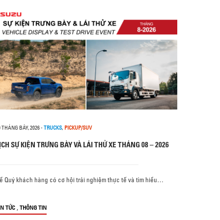
0 THÁNG BẢY, 2026
-
TRUCKS
,
PICKUP/SUV
ỊCH SỰ KIỆN TRƯNG BÀY VÀ LÁI THỬ XE THÁNG 08 – 2026
ể Quý khách hàng có cơ hội trải nghiệm thực tế và tìm hiểu…
,
IN TỨC
THÔNG TIN