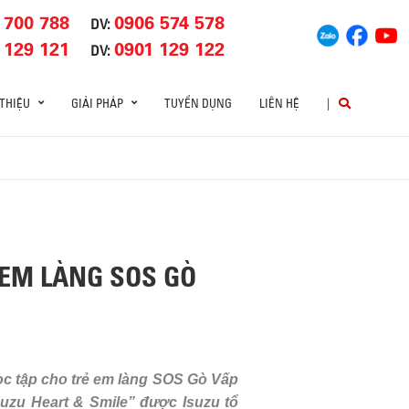
 700 788
0906 574 578
DV:
 129 121
0901 129 122
DV:
 THIỆU
GIẢI PHÁP
TUYỂN DỤNG
LIÊN HỆ
|
 EM LÀNG SOS GÒ
học tập cho trẻ em làng SOS Gò Vấp
uzu Heart & Smile” được Isuzu tổ