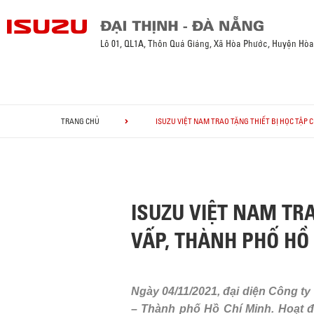
Lô 01, QL1A, Thôn Quá Giáng, Xã Hòa Phước, Huyện Hò
TRANG CHỦ
ISUZU VIỆT NAM TRAO TẶNG THIẾT BỊ HỌC TẬP 
ISUZU VIỆT NAM TRA
VẤP, THÀNH PHỐ HỒ
Ngày 04/11/2021, đại diện Công ty
– Thành phố Hồ Chí Minh. Hoạt đ