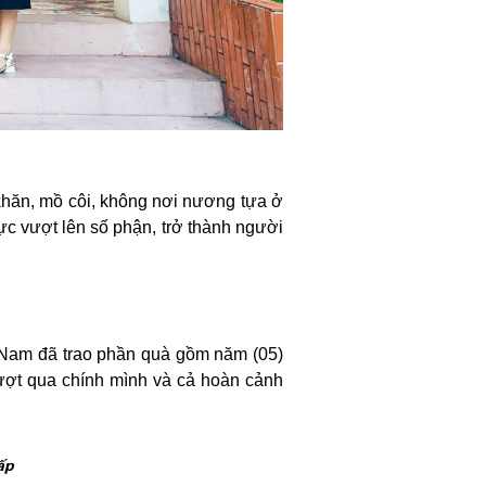
khăn, mồ côi, không nơi nương tựa ở
ực vượt lên số phận, trở thành người
 Nam đã trao phần quà gồm năm (05)
 vượt qua chính mình và cả hoàn cảnh
ấp