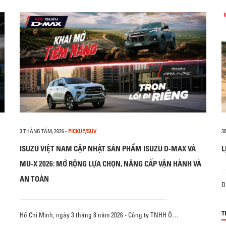
3 THÁNG TÁM, 2026
-
PICKUP/SUV
3
ISUZU VIỆT NAM CẬP NHẬT SẢN PHẨM ISUZU D-MAX VÀ
L
MU-X 2026: MỞ RỘNG LỰA CHỌN, NÂNG CẤP VẬN HÀNH VÀ
AN TOÀN
Đ
T
Hồ Chí Minh, ngày 3 tháng 8 năm 2026 - Công ty TNHH Ô…