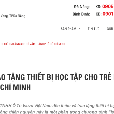
0905
Đà Nẵng:
KD:
0901
Bình Định:
KD:
a Vang, TP.Đà Nẵng
SẢN PHẨM
TIN TỨC
GIỚI
CHO TRẺ EM LÀNG SOS GÒ VẤP, THÀNH PHỐ HỒ CHÍ MINH
O TẶNG THIẾT BỊ HỌC TẬP CHO TRẺ
 CHÍ MINH
 TNHH Ô Tô Isuzu Việt Nam đến thăm và trao tặng thiết bị 
ộng thiện nguyện này là một phần trong chương trình “Is