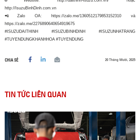
🌐Website: http://daithinh-isuzu.com.vn/ hoặc
http://IsuzuBinhDinh.com.vn
📲Zalo OA: https://zalo.me/1360512179853152310 và
https://zalo.me/2276890640654919675
#ISUZUDAITHINH #ISUZUBINHDINH #ISUZUNHATRANG
#TUYENDUNGKHANHHOA #TUYENDUNG
20 Tháng Mười, 2025
CHIA SẺ
TIN TỨC LIÊN QUAN