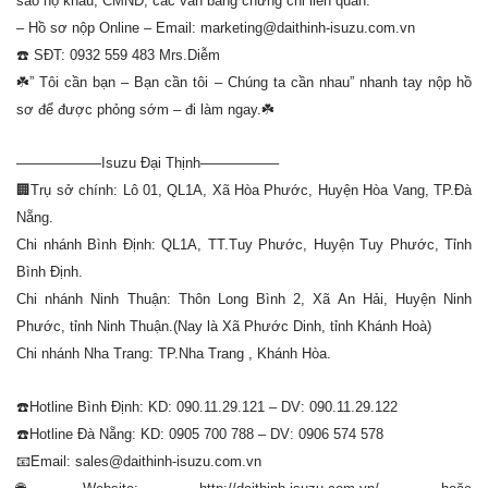
sao hộ khẩu, CMND, các văn bằng chứng chỉ liên quan.
– Hồ sơ nộp Online – Email: marketing@daithinh-isuzu.com.vn
☎️ SĐT: 0932 559 483 Mrs.Diễm
☘️” Tôi cần bạn – Bạn cần tôi – Chúng ta cần nhau” nhanh tay nộp hồ
sơ để được phỏng sớm – đi làm ngay.☘️
——————Isuzu Đại Thịnh—————–
🏢Trụ sở chính: Lô 01, QL1A, Xã Hòa Phước, Huyện Hòa Vang, TP.Đà
Nẵng.
Chi nhánh Bình Định: QL1A, TT.Tuy Phước, Huyện Tuy Phước, Tỉnh
Bình Định.
Chi nhánh Ninh Thuận: Thôn Long Bình 2, Xã An Hải, Huyện Ninh
Phước, tỉnh Ninh Thuận.(Nay là Xã Phước Dinh, tỉnh Khánh Hoà)
Chi nhánh Nha Trang: TP.Nha Trang , Khánh Hòa.
☎️Hotline Bình Định: KD: 090.11.29.121 – DV: 090.11.29.122
☎️Hotline Đà Nẵng: KD: 0905 700 788 – DV: 0906 574 578
📧Email: sales@daithinh-isuzu.com.vn