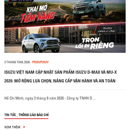
3 THÁNG TÁM, 2026
-
PICKUP/SUV
ISUZU VIỆT NAM CẬP NHẬT SẢN PHẨM ISUZU D-MAX VÀ MU-X
2026: MỞ RỘNG LỰA CHỌN, NÂNG CẤP VẬN HÀNH VÀ AN TOÀN
Hồ Chí Minh, ngày 3 tháng 8 năm 2026 - Công ty TNHH Ô…
,
TIN TỨC
THÔNG CÁO BÁO CHÍ
XEM THÊM