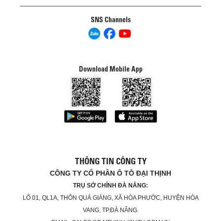
SNS Channels
Download Mobile App
THÔNG TIN CÔNG TY
CÔNG TY CỔ PHẦN Ô TÔ ĐẠI THỊNH
TRỤ SỞ CHÍNH ĐÀ NẴNG:
LÔ 01, QL1A, THÔN QUÁ GIÁNG, XÃ HÒA PHƯỚC, HUYỆN HÒA
VANG, TP.ĐÀ NẴNG.