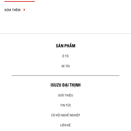
XEM THÊM
SẢN PHẨM
Ô TÔ
XE TẢI
ISUZU ĐẠI THỊNH
GIỚI THIỆU
TIN TỨC
CƠ HỘI NGHỀ NGHIỆP
LIÊN HỆ