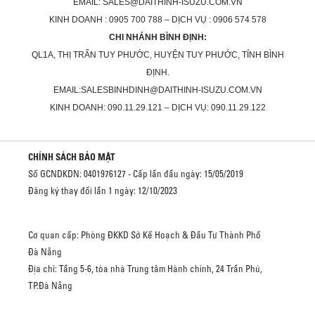
EMAIL: SALES@DAITHINH-ISUZU.COM.VN
KINH DOANH : 0905 700 788 – DỊCH VỤ : 0906 574 578
CHI NHÁNH BÌNH ĐỊNH:
QL1A, THỊ TRẤN TUY PHƯỚC, HUYỆN TUY PHƯỚC, TỈNH BÌNH
ĐỊNH.
EMAIL:SALESBINHDINH@DAITHINH-ISUZU.COM.VN
KINH DOANH: 090.11.29.121 – DỊCH VỤ: 090.11.29.122
CHÍNH SÁCH BẢO MẬT
Số GCNDKDN: 0401976127 - Cấp lần đầu ngày: 15/05/2019
Đăng ký thay đổi lần 1 ngày: 12/10/2023
Cơ quan cấp: Phòng ĐKKD Sở Kế Hoạch & Đầu Tư Thành Phố
Đà Nẵng
Địa chỉ: Tầng 5-6, tòa nhà Trung tâm Hành chính, 24 Trần Phú,
TP.Đà Nẵng