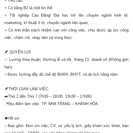
– Yêu cầu:
+ Có bằng B2 là một lợi thế
+ Tốt nghiệp Cao Đẳng/ Đại học trở lên chuyên ngành kinh tế,
marketing, kĩ thuật ô tô, chuyên ngành liên quan, …
+ Có tinh thần trách nhiệm cao với công việc, chịu được áp lực công
việc, chăm chỉ, nhạy bén và trung thực.
🍂
QUYỀN LỢI
✨
Lương thỏa thuận, thưởng lễ và tết, tháng 13, doanh số (Không giới
hạn)
✨Được hưởng đầy đủ chế độ BHXH, BHYT, và du lịch hằng năm.
🍂THỜI GIAN LÀM VIỆC:
➡️Thứ 2 đến Thứ 7 (7h30 – 11h30, 13h30 – 17h00)
📍Địa điểm làm việc: TP. NHA TRANG – KHÁNH HÒA
🍁Hồ sơ:
– Bao gồm: Đơn xin việc, CV, sơ yếu lý lịch, giấy khám sức khỏe, bản