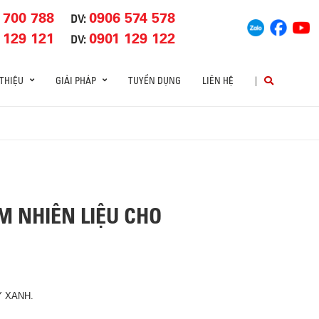
 700 788
0906 574 578
DV:
 129 121
0901 129 122
DV:
 THIỆU
GIẢI PHÁP
TUYỂN DỤNG
LIÊN HỆ
|
M NHIÊN LIỆU CHO
Y XANH.