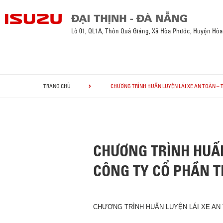
Lô 01, QL1A, Thôn Quá Giáng, Xã Hòa Phước, Huyện Hò
TRANG CHỦ
CHƯƠNG TRÌNH HUẤN LUYỆN LÁI XE AN TOÀN – T
CHƯƠNG TRÌNH HUẤN 
CÔNG TY CỔ PHẦN T
CHƯƠNG TRÌNH HUẤN LUYỆN LÁI XE AN 