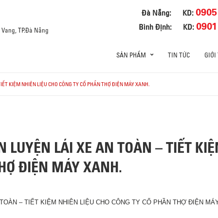
0905
Đà Nẵng:
KD:
0901
Bình Định:
KD:
a Vang, TP.Đà Nẵng
SẢN PHẨM
TIN TỨC
GIỚI
IẾT KIỆM NHIÊN LIỆU CHO CÔNG TY CỔ PHẦN THỢ ĐIỆN MÁY XANH.
LUYỆN LÁI XE AN TOÀN – TIẾT KIỆ
HỢ ĐIỆN MÁY XANH.
TOÀN – TIẾT KIỆM NHIÊN LIỆU CHO CÔNG TY CỔ PHẦN THỢ ĐIỆN MÁ