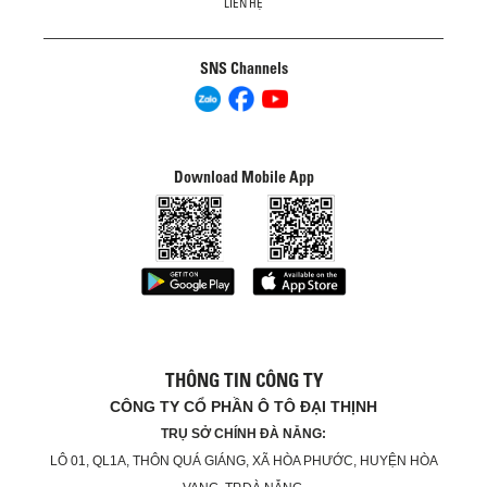
LIÊN HỆ
SNS Channels
Download Mobile App
THÔNG TIN CÔNG TY
CÔNG TY CỔ PHẦN Ô TÔ ĐẠI THỊNH
TRỤ SỞ CHÍNH ĐÀ NẴNG:
LÔ 01, QL1A, THÔN QUÁ GIÁNG, XÃ HÒA PHƯỚC, HUYỆN HÒA