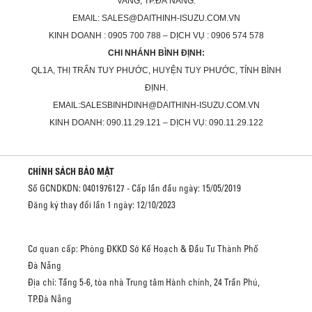
VANG, TP.ĐÀ NẴNG.
EMAIL: SALES@DAITHINH-ISUZU.COM.VN
KINH DOANH : 0905 700 788 – DỊCH VỤ : 0906 574 578
CHI NHÁNH BÌNH ĐỊNH:
QL1A, THỊ TRẤN TUY PHƯỚC, HUYỆN TUY PHƯỚC, TỈNH BÌNH
ĐỊNH.
EMAIL:SALESBINHDINH@DAITHINH-ISUZU.COM.VN
KINH DOANH: 090.11.29.121 – DỊCH VỤ: 090.11.29.122
CHÍNH SÁCH BẢO MẬT
Số GCNDKDN: 0401976127 - Cấp lần đầu ngày: 15/05/2019
Đăng ký thay đổi lần 1 ngày: 12/10/2023
Cơ quan cấp: Phòng ĐKKD Sở Kế Hoạch & Đầu Tư Thành Phố
Đà Nẵng
Địa chỉ: Tầng 5-6, tòa nhà Trung tâm Hành chính, 24 Trần Phú,
TP.Đà Nẵng