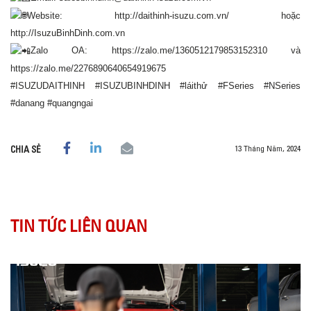
Website:
http://daithinh-isuzu.com.vn/
hoặc
http://IsuzuBinhDinh.com.vn
Zalo OA:
https://zalo.me/1360512179853152310
và
https://zalo.me/2276890640654919675
#ISUZUDAITHINH
#ISUZUBINHDINH
#láithử
#FSeries
#NSeries
#danang
#quangngai
13 Tháng Năm, 2024
CHIA SẺ
TIN TỨC LIÊN QUAN