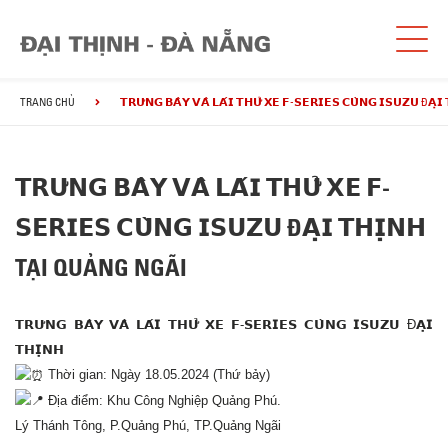
TRANG CHỦ
𝗧𝗥𝗨̛𝗡𝗚 𝗕𝗔̀𝗬 𝗩𝗔̀ 𝗟𝗔́𝗜 𝗧𝗛𝗨̛̉ 𝗫𝗘 𝗙-𝗦𝗘𝗥𝗜𝗘𝗦 𝗖𝗨̀𝗡𝗚 𝗜𝗦𝗨𝗭𝗨 Đ
𝗧𝗥𝗨̛𝗡𝗚 𝗕𝗔̀𝗬 𝗩𝗔̀ 𝗟𝗔́𝗜 𝗧𝗛𝗨̛̉ 𝗫𝗘 𝗙-
𝗦𝗘𝗥𝗜𝗘𝗦 𝗖𝗨̀𝗡𝗚 𝗜𝗦𝗨𝗭𝗨 Đ𝗔̣𝗜 𝗧𝗛𝗜̣𝗡𝗛
TẠI QUẢNG NGÃI
𝗧𝗥𝗨̛𝗡𝗚 𝗕𝗔̀𝗬 𝗩𝗔̀ 𝗟𝗔́𝗜 𝗧𝗛𝗨̛̉ 𝗫𝗘 𝗙-𝗦𝗘𝗥𝗜𝗘𝗦 𝗖𝗨̀𝗡𝗚 𝗜𝗦𝗨𝗭𝗨 Đ𝗔̣𝗜
𝗧𝗛𝗜̣𝗡𝗛
Thời gian: Ngày 18.05.2024 (Thứ bảy)
Địa điểm: Khu Công Nghiệp Quảng Phú.
Lý Thánh Tông, P.Quảng Phú, TP.Quảng Ngãi