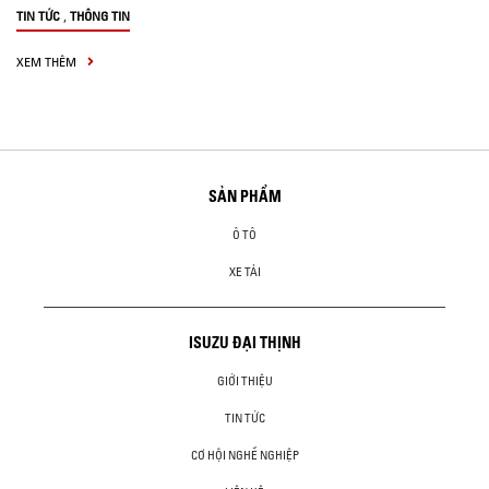
,
TIN TỨC
THÔNG TIN
XEM THÊM
SẢN PHẨM
Ô TÔ
XE TẢI
ISUZU ĐẠI THỊNH
GIỚI THIỆU
TIN TỨC
CƠ HỘI NGHỀ NGHIỆP