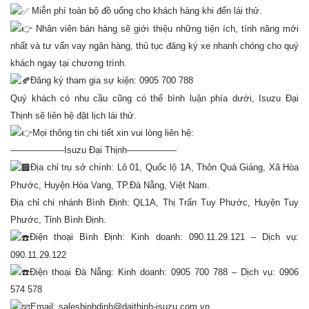
Miễn phí toàn bộ đồ uống cho khách hàng khi đến lái thử.
Nhân viên bán hàng sẽ giới thiệu những tiện ích, tính năng mới
nhất và tư vấn vay ngân hàng, thủ tục đăng ký xe nhanh chóng cho quý
khách ngay tại chương trình.
Đăng ký tham gia sự kiện: 0905 700 788
Quý khách có nhu cầu cũng có thể bình luận phía dưới, Isuzu Đại
Thịnh sẽ liên hệ đặt lịch lái thử.
Mọi thông tin chi tiết xin vui lòng liên hệ:
——————Isuzu Đại Thịnh—————–
Địa chỉ trụ sở chính: Lô 01, Quốc lộ 1A, Thôn Quá Giáng, Xã Hòa
Phước, Huyện Hòa Vang, TP.Đà Nẵng, Việt Nam.
Địa chỉ chi nhánh Bình Định: QL1A, Thị Trấn Tuy Phước, Huyện Tuy
Phước, Tỉnh Bình Định.
Điện thoại Bình Định: Kinh doanh: 090.11.29.121 – Dịch vụ:
090.11.29.122
Điện thoại Đà Nẵng: Kinh doanh: 0905 700 788 – Dịch vụ: 0906
574 578
Email: salesbinhdinh@daithinh-isuzu.com.vn