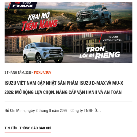
3 THÁNG TÁM, 2026
-
PICKUP/SUV
ISUZU VIỆT NAM CẬP NHẬT SẢN PHẨM ISUZU D-MAX VÀ MU-X
2026: MỞ RỘNG LỰA CHỌN, NÂNG CẤP VẬN HÀNH VÀ AN TOÀN
Hồ Chí Minh, ngày 3 tháng 8 năm 2026 - Công ty TNHH Ô…
,
TIN TỨC
THÔNG CÁO BÁO CHÍ