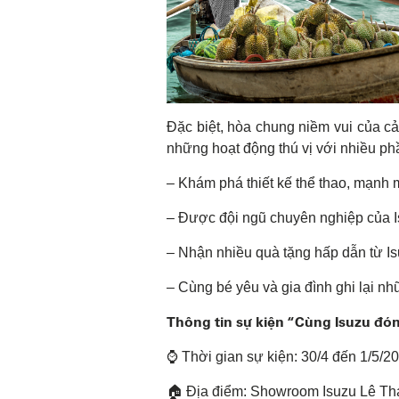
Đặc biệt, hòa chung niềm vui của cả
những hoạt động thú vị với nhiều p
– Khám phá thiết kế thể thao, mạnh
– Được đội ngũ chuyên nghiệp của Is
– Nhận nhiều quà tặng hấp dẫn từ Is
– Cùng bé yêu và gia đình ghi lại n
Thông tin sự kiện “Cùng Isuzu đó
⌚️ Thời gian sự kiện: 30/4 đến 1/5/2
🏠 Địa điểm: Showroom Isuzu Lê Th