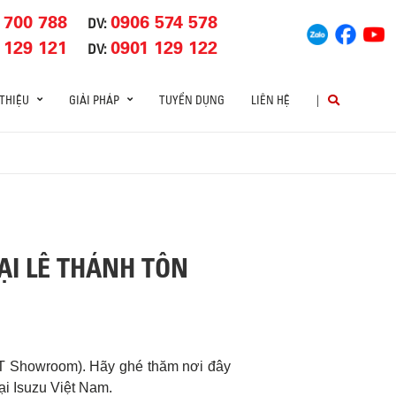
 700 788
0906 574 578
DV:
 129 121
0901 129 122
DV:
 THIỆU
GIẢI PHÁP
TUYỂN DỤNG
LIÊN HỆ
|
ẠI LÊ THÁNH TÔN
TT Showroom). Hãy ghé thăm nơi đây
i Isuzu Việt Nam.