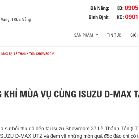
0905
Đà Nẵng:
KD:
0901
Bình Định:
KD:
a Vang, TP.Đà Nẵng
SẢN PHẨM
TIN TỨC
GIỚI
D-MAX TẠI LÊ THÁNH TÔN SHOWROOM
 KHÍ MÙA VỤ CÙNG ISUZU D-MAX T
a sự bội thu đã đến tại Isuzu Showroom 37 Lê Thánh Tôn (L
 ISUZU D-MAX UTZ và đem về những món quà độc đáo chỉ có tạ