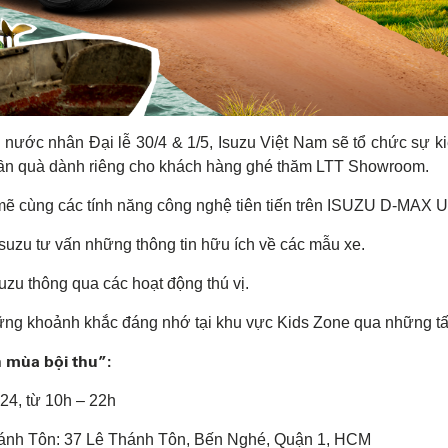
 nước nhân Đại lễ 30/4 & 1/5, Isuzu Việt Nam sẽ tổ chức sự k
hần quà dành riêng cho khách hàng ghé thăm LTT Showroom.
 mẽ cùng các tính năng công nghệ tiên tiến trên ISUZU D-MAX 
uzu tư vấn những thông tin hữu ích về các mẫu xe.
uzu thông qua các hoạt động thú vị.
hững khoảnh khắc đáng nhớ tại khu vực Kids Zone qua những tấ
n mùa bội thu”:
024, từ 10h – 22h
ánh Tôn: 37 Lê Thánh Tôn, Bến Nghé, Quận 1, HCM