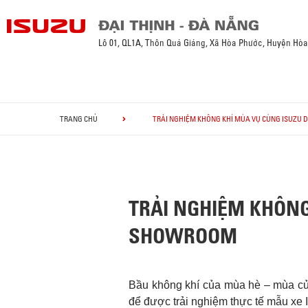
Lô 01, QL1A, Thôn Quá Giáng, Xã Hòa Phước, Huyện Hò
TRANG CHỦ
TRẢI NGHIỆM KHÔNG KHÍ MÙA VỤ CÙNG ISUZU 
TRẢI NGHIỆM KHÔNG
SHOWROOM
Bầu không khí của mùa hè – mùa củ
để được trải nghiệm thực tế mẫu xe