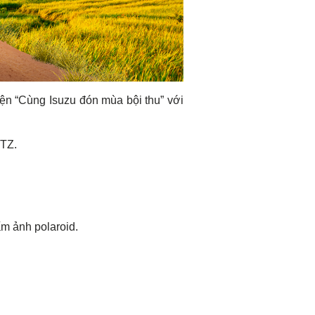
iện “Cùng Isuzu đón mùa bội thu” với
UTZ.
m ảnh polaroid.